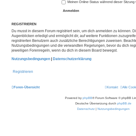
Meinen Online-Status während dieser Sitzung
REGISTRIEREN
Du musst in diesem Forum registriert sein, um dich anmelden zu können. Di
Augenblicken erledigt und ermöglicht dir, auf weitere Funktionen zuzugreif
registrierten Benutzern auch zusätzliche Berechtigungen zuweisen. Beachte
Nutzungsbedingungen und die verwandten Regelungen, bevor du dich registr
jeweiligen Forenregeln, wenn du dich in diesem Board bewegst.
Nutzungsbedingungen
|
Datenschutzerklärung
Registrieren
Foren-Übersicht
Kontakt
Alle Coo
Powered by
phpBB
® Forum Software © phpBB Lim
Deutsche Übersetzung durch
phpBB.de
Datenschutz
|
Nutzungsbedingungen