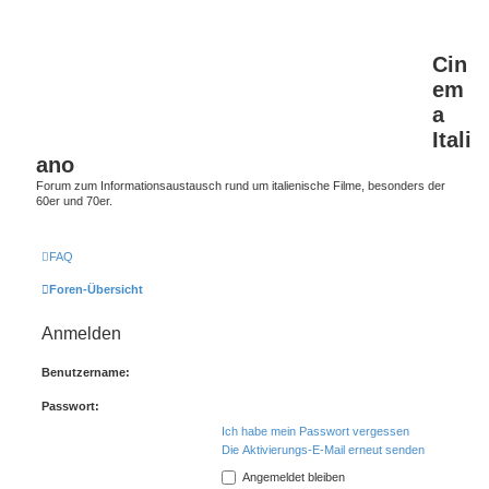
Cin
em
a
Itali
ano
Forum zum Informationsaustausch rund um italienische Filme, besonders der
60er und 70er.
FAQ
Foren-Übersicht
Anmelden
Benutzername:
Passwort:
Ich habe mein Passwort vergessen
Die Aktivierungs-E-Mail erneut senden
Angemeldet bleiben