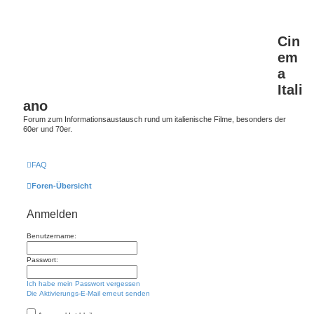
Cin
em
a
Itali
ano
Forum zum Informationsaustausch rund um italienische Filme, besonders der
60er und 70er.
FAQ
Foren-Übersicht
Anmelden
Benutzername:
Passwort:
Ich habe mein Passwort vergessen
Die Aktivierungs-E-Mail erneut senden