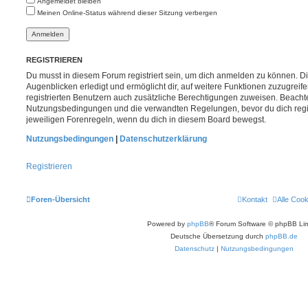
Angemeldet bleiben
Meinen Online-Status während dieser Sitzung verbergen
REGISTRIEREN
Du musst in diesem Forum registriert sein, um dich anmelden zu können. Di
Augenblicken erledigt und ermöglicht dir, auf weitere Funktionen zuzugreif
registrierten Benutzern auch zusätzliche Berechtigungen zuweisen. Beachte
Nutzungsbedingungen und die verwandten Regelungen, bevor du dich registr
jeweiligen Forenregeln, wenn du dich in diesem Board bewegst.
Nutzungsbedingungen
|
Datenschutzerklärung
Registrieren
Foren-Übersicht
Kontakt
Alle Coo
Powered by
phpBB
® Forum Software © phpBB Lim
Deutsche Übersetzung durch
phpBB.de
Datenschutz
|
Nutzungsbedingungen