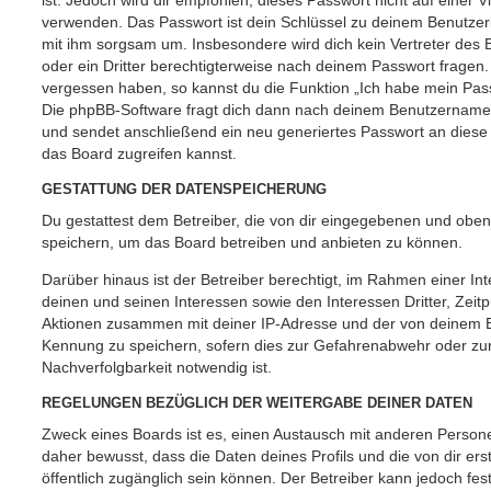
ist. Jedoch wird dir empfohlen, dieses Passwort nicht auf einer 
verwenden. Das Passwort ist dein Schlüssel zu deinem Benutzer
mit ihm sorgsam um. Insbesondere wird dich kein Vertreter des 
oder ein Dritter berechtigterweise nach deinem Passwort fragen.
vergessen haben, so kannst du die Funktion „Ich habe mein Pas
Die phpBB-Software fragt dich dann nach deinem Benutzername
und sendet anschließend ein neu generiertes Passwort an diese
das Board zugreifen kannst.
GESTATTUNG DER DATENSPEICHERUNG
Du gestattest dem Betreiber, die von dir eingegebenen und oben
speichern, um das Board betreiben und anbieten zu können.
Darüber hinaus ist der Betreiber berechtigt, im Rahmen einer 
deinen und seinen Interessen sowie den Interessen Dritter, Zeit
Aktionen zusammen mit deiner IP-Adresse und der von deinem B
Kennung zu speichern, sofern dies zur Gefahrenabwehr oder zur
Nachverfolgbarkeit notwendig ist.
REGELUNGEN BEZÜGLICH DER WEITERGABE DEINER DATEN
Zweck eines Boards ist es, einen Austausch mit anderen Persone
daher bewusst, dass die Daten deines Profils und die von dir erst
öffentlich zugänglich sein können. Der Betreiber kann jedoch fes