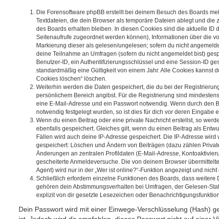
Die Forensoftware phpBB erstellt bei deinem Besuch des Boards meh
Textdateien, die dein Browser als temporäre Dateien ablegt und die
des Boards erhalten bleiben. In diesen Cookies sind die aktuelle ID d
Seitenaufrufe zugeordnet werden können), Informationen über die vo
Markierung dieser als gelesen/ungelesen; sofern du nicht angemeldet
deine Teilnahme an Umfragen (sofern du nicht angemeldet bist) ges
Benutzer-ID, ein Authentifizierungsschlüssel und eine Session-ID g
standardmäßig eine Gültigkeit von einem Jahr. Alle Cookies kannst du
Cookies löschen“ löschen.
Weiterhin werden die Daten gespeichert, die du bei der Registrierun
persönlichem Bereich angibst. Für die Registrierung sind mindesten
eine E-Mail-Adresse und ein Passwort notwendig. Wenn durch den Be
notwendig festgelegt wurden, so ist dies für dich vor deren Eingabe er
Wenn du einen Beitrag oder eine private Nachricht erstellst, so wer
ebenfalls gespeichert. Gleiches gilt, wenn du einen Beitrag als Entw
Fällen wird auch deine IP-Adresse gespeichert. Die IP-Adresse wird 
gespeichert: Löschen und Ändern von Beiträgen (dazu zählen Privat
Änderungen an zentralen Profildaten (E-Mail-Adresse, Kontoaktivier
gescheiterte Anmeldeversuche. Die von deinem Browser übermittel
Agent) wird nur in der „Wer ist online?“-Funktion angezeigt und nicht
Schließlich erfordern einzelne Funktionen des Boards, dass weitere
gehören dein Abstimmungsverhalten bei Umfragen, der Gelesen-Stat
explizit von dir gesetzte Lesezeichen oder Benachrichtigungsfunktio
Dein Passwort wird mit einer Einwege-Verschlüsselung (Hash) ge