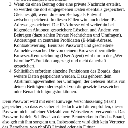
Wenn du einen Beitrag oder eine private Nachricht erstellst,
so werden die dort eingegebenen Daten ebenfalls gespeichert.
Gleiches gilt, wenn du einen Beitrag als Entwurf
zwischenspeicherst. In diesen Fällen wird auch deine IP-
Adresse gespeichert. Die IP-Adresse wird weiterhin bei
folgenden Aktionen gespeichert: Löschen und Ändern von
Beiträgen (dazu zählen Private Nachrichten und Umfragen),
Änderungen an zentralen Profildaten (E-Mail-Adresse,
Kontoaktivierung, Benutzer-Passwort) und gescheiterte
Anmeldeversuche. Die von deinem Browser übermittelte
Browser-Kennzeichnung (User Agent) wird nur in der „Wer
ist online?“-Funktion angezeigt und nicht dauerhaft
gespeichert.
Schließlich erfordern einzelne Funktionen des Boards, dass
weitere Daten gespeichert werden. Dazu gehören dein
Abstimmungsverhalten bei Umfragen, der Gelesen-Status von
deinen Beiträgen oder explizit von dir gesetzte Lesezeichen
oder Benachrichtigungsfunktionen.
Dein Passwort wird mit einer Einwege-Verschlüsselung (Hash)
gespeichert, so dass es sicher ist. Jedoch wird dir empfohlen, dieses
Passwort nicht auf einer Vielzahl von Webseiten zu verwenden. Das
Passwort ist dein Schlüssel zu deinem Benutzerkonto für das Board,
also geh mit ihm sorgsam um. Insbesondere wird dich kein Vertreter
des Betreibers, von phpBB Limited oder ein Dritter