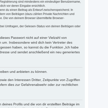
e Registrierung sind mindestens ein eindeutiger Benutzername,
dich vor deren Eingabe ersichtlich.
wenn du einen Beitrag als Entwurf zwischenspeicherst. In
dern von Beiträgen (dazu zählen Private Nachrichten und
e. Die von deinem Browser übermittelte Browser-
 bei Umfragen, der Gelesen-Status von deinen Beiträgen oder
dieses Passwort nicht auf einer Vielzahl von
 um. Insbesondere wird dich kein Vertreter des
ergessen haben, so kannst du die Funktion „Ich habe
resse und sendet anschließend ein neu generiertes
reiben und anbieten zu können.
ie den Interessen Dritter, Zeitpunkte von Zugriffen
fern dies zur Gefahrenabwehr oder zur rechtlichen
eines Profils und die von dir erstellten Beiträge im