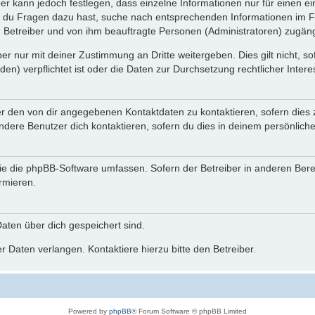
ber kann jedoch festlegen, dass einzelne Informationen nur für einen ei
n du Fragen dazu hast, suche nach entsprechenden Informationen im Fo
n Betreiber und von ihm beauftragte Personen (Administratoren) zugäng
r nur mit deiner Zustimmung an Dritte weitergeben. Dies gilt nicht, s
n) verpflichtet ist oder die Daten zur Durchsetzung rechtlicher Interes
er den von dir angegebenen Kontaktdaten zu kontaktieren, sofern dies 
andere Benutzer dich kontaktieren, sofern du dies in deinem persönliche
, die die phpBB-Software umfassen. Sofern der Betreiber in anderen Be
ormieren.
 Daten über dich gespeichert sind.
 Daten verlangen. Kontaktiere hierzu bitte den Betreiber.
Powered by
phpBB
® Forum Software © phpBB Limited