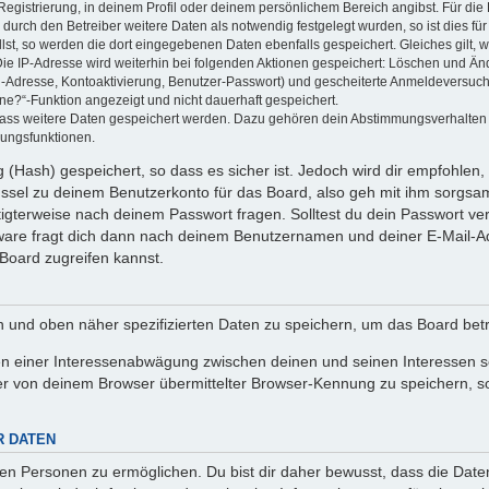
Registrierung, in deinem Profil oder deinem persönlichem Bereich angibst. Für di
rch den Betreiber weitere Daten als notwendig festgelegt wurden, so ist dies für 
llst, so werden die dort eingegebenen Daten ebenfalls gespeichert. Gleiches gilt, 
Die IP-Adresse wird weiterhin bei folgenden Aktionen gespeichert: Löschen und Än
l-Adresse, Kontoaktivierung, Benutzer-Passwort) und gescheiterte Anmeldeversuch
ine?“-Funktion angezeigt und nicht dauerhaft gespeichert.
 dass weitere Daten gespeichert werden. Dazu gehören dein Abstimmungsverhalten
gungsfunktionen.
(Hash) gespeichert, so dass es sicher ist. Jedoch wird dir empfohlen, 
ssel zu deinem Benutzerkonto für das Board, also geh mit ihm sorgsam
htigterweise nach deinem Passwort fragen. Solltest du dein Passwort v
are fragt dich dann nach deinem Benutzernamen und deiner E-Mail-Ad
Board zugreifen kannst.
en und oben näher spezifizierten Daten zu speichern, um das Board bet
en einer Interessenabwägung zwischen deinen und seinen Interessen sow
r von deinem Browser übermittelter Browser-Kennung zu speichern, so
R DATEN
n Personen zu ermöglichen. Du bist dir daher bewusst, dass die Daten d