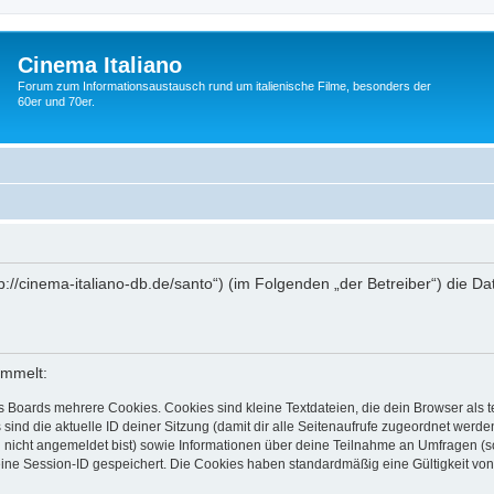
Cinema Italiano
Forum zum Informationsaustausch rund um italienische Filme, besonders der
60er und 70er.
http://cinema-italiano-db.de/santo“) (im Folgenden „der Betreiber“) di
ammelt:
s Boards mehrere Cookies. Cookies sind kleine Textdateien, die dein Browser als
 sind die aktuelle ID deiner Sitzung (damit dir alle Seitenaufrufe zugeordnet werd
u nicht angemeldet bist) sowie Informationen über deine Teilnahme an Umfragen (s
eine Session-ID gespeichert. Die Cookies haben standardmäßig eine Gültigkeit von 