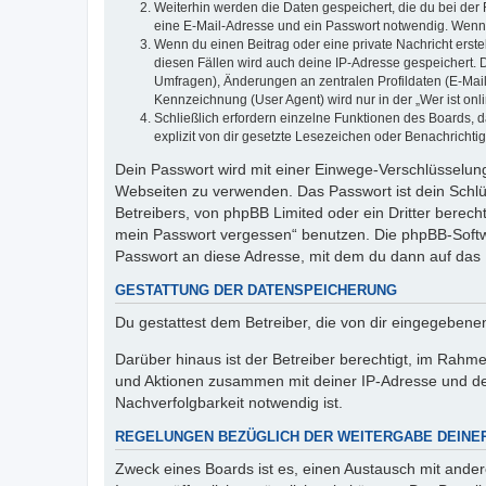
Weiterhin werden die Daten gespeichert, die du bei der 
eine E-Mail-Adresse und ein Passwort notwendig. Wenn du
Wenn du einen Beitrag oder eine private Nachricht erste
diesen Fällen wird auch deine IP-Adresse gespeichert. 
Umfragen), Änderungen an zentralen Profildaten (E-Mai
Kennzeichnung (User Agent) wird nur in der „Wer ist onl
Schließlich erfordern einzelne Funktionen des Boards,
explizit von dir gesetzte Lesezeichen oder Benachrichti
Dein Passwort wird mit einer Einwege-Verschlüsselung 
Webseiten zu verwenden. Das Passwort ist dein Schlü
Betreibers, von phpBB Limited oder ein Dritter berec
mein Passwort vergessen“ benutzen. Die phpBB-Softw
Passwort an diese Adresse, mit dem du dann auf das 
GESTATTUNG DER DATENSPEICHERUNG
Du gestattest dem Betreiber, die von dir eingegeben
Darüber hinaus ist der Betreiber berechtigt, im Rahm
und Aktionen zusammen mit deiner IP-Adresse und de
Nachverfolgbarkeit notwendig ist.
REGELUNGEN BEZÜGLICH DER WEITERGABE DEINE
Zweck eines Boards ist es, einen Austausch mit andere