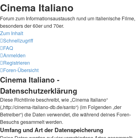
Cinema Italiano
Forum zum Informationsaustausch rund um italienische Filme,
besonders der 60er und 70er.
Zum Inhalt
Schnellzugriff
FAQ
Anmelden
Registrieren
Foren-Übersicht
Cinema Italiano -
Datenschutzerklärung
Diese Richtlinie beschreibt, wie „Cinema Italiano“
(„http://cinema-italiano-db.de/santo“) (im Folgenden „der
Betreiber“) die Daten verwendet, die während deines Foren-
Besuchs gesammelt werden.
Umfang und Art der Datenspeicherung
Deine Daten werden auf vier verschiedene Arten gesammelt: