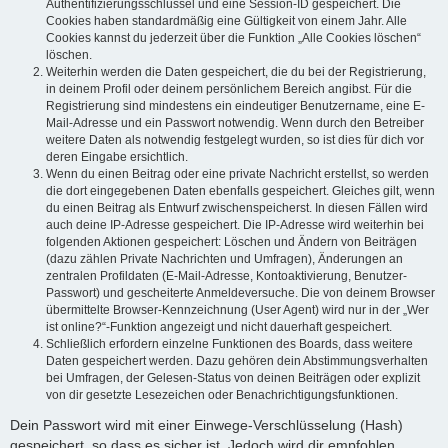
Authentifizierungsschlüssel und eine Session-ID gespeichert. Die
Cookies haben standardmäßig eine Gültigkeit von einem Jahr. Alle
Cookies kannst du jederzeit über die Funktion „Alle Cookies löschen“
löschen.
Weiterhin werden die Daten gespeichert, die du bei der Registrierung,
in deinem Profil oder deinem persönlichem Bereich angibst. Für die
Registrierung sind mindestens ein eindeutiger Benutzername, eine E-
Mail-Adresse und ein Passwort notwendig. Wenn durch den Betreiber
weitere Daten als notwendig festgelegt wurden, so ist dies für dich vor
deren Eingabe ersichtlich.
Wenn du einen Beitrag oder eine private Nachricht erstellst, so werden
die dort eingegebenen Daten ebenfalls gespeichert. Gleiches gilt, wenn
du einen Beitrag als Entwurf zwischenspeicherst. In diesen Fällen wird
auch deine IP-Adresse gespeichert. Die IP-Adresse wird weiterhin bei
folgenden Aktionen gespeichert: Löschen und Ändern von Beiträgen
(dazu zählen Private Nachrichten und Umfragen), Änderungen an
zentralen Profildaten (E-Mail-Adresse, Kontoaktivierung, Benutzer-
Passwort) und gescheiterte Anmeldeversuche. Die von deinem Browser
übermittelte Browser-Kennzeichnung (User Agent) wird nur in der „Wer
ist online?“-Funktion angezeigt und nicht dauerhaft gespeichert.
Schließlich erfordern einzelne Funktionen des Boards, dass weitere
Daten gespeichert werden. Dazu gehören dein Abstimmungsverhalten
bei Umfragen, der Gelesen-Status von deinen Beiträgen oder explizit
von dir gesetzte Lesezeichen oder Benachrichtigungsfunktionen.
Dein Passwort wird mit einer Einwege-Verschlüsselung (Hash)
gespeichert, so dass es sicher ist. Jedoch wird dir empfohlen,