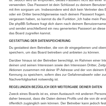
ist. Jedoch wird dir empfohlen, dieses Passwort nicht auf einer 
verwenden. Das Passwort ist dein Schlüssel zu deinem Benutzer
mit ihm sorgsam um. Insbesondere wird dich kein Vertreter des 
oder ein Dritter berechtigterweise nach deinem Passwort fragen.
vergessen haben, so kannst du die Funktion „Ich habe mein Pas
Die phpBB-Software fragt dich dann nach deinem Benutzername
und sendet anschließend ein neu generiertes Passwort an diese
das Board zugreifen kannst.
GESTATTUNG DER DATENSPEICHERUNG
Du gestattest dem Betreiber, die von dir eingegebenen und oben
speichern, um das Board betreiben und anbieten zu können.
Darüber hinaus ist der Betreiber berechtigt, im Rahmen einer 
deinen und seinen Interessen sowie den Interessen Dritter, Zeit
Aktionen zusammen mit deiner IP-Adresse und der von deinem B
Kennung zu speichern, sofern dies zur Gefahrenabwehr oder zur
Nachverfolgbarkeit notwendig ist.
REGELUNGEN BEZÜGLICH DER WEITERGABE DEINER DATEN
Zweck eines Boards ist es, einen Austausch mit anderen Persone
daher bewusst, dass die Daten deines Profils und die von dir erst
öffentlich zugänglich sein können. Der Betreiber kann jedoch fes