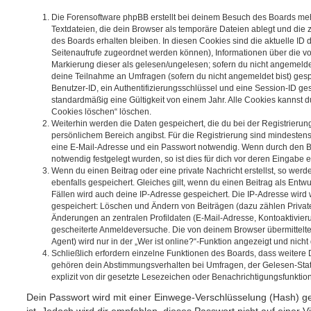
Die Forensoftware phpBB erstellt bei deinem Besuch des Boards meh
Textdateien, die dein Browser als temporäre Dateien ablegt und die
des Boards erhalten bleiben. In diesen Cookies sind die aktuelle ID d
Seitenaufrufe zugeordnet werden können), Informationen über die vo
Markierung dieser als gelesen/ungelesen; sofern du nicht angemeldet
deine Teilnahme an Umfragen (sofern du nicht angemeldet bist) ges
Benutzer-ID, ein Authentifizierungsschlüssel und eine Session-ID g
standardmäßig eine Gültigkeit von einem Jahr. Alle Cookies kannst du
Cookies löschen“ löschen.
Weiterhin werden die Daten gespeichert, die du bei der Registrierun
persönlichem Bereich angibst. Für die Registrierung sind mindesten
eine E-Mail-Adresse und ein Passwort notwendig. Wenn durch den Be
notwendig festgelegt wurden, so ist dies für dich vor deren Eingabe er
Wenn du einen Beitrag oder eine private Nachricht erstellst, so wer
ebenfalls gespeichert. Gleiches gilt, wenn du einen Beitrag als Entw
Fällen wird auch deine IP-Adresse gespeichert. Die IP-Adresse wird 
gespeichert: Löschen und Ändern von Beiträgen (dazu zählen Privat
Änderungen an zentralen Profildaten (E-Mail-Adresse, Kontoaktivier
gescheiterte Anmeldeversuche. Die von deinem Browser übermittel
Agent) wird nur in der „Wer ist online?“-Funktion angezeigt und nicht
Schließlich erfordern einzelne Funktionen des Boards, dass weitere
gehören dein Abstimmungsverhalten bei Umfragen, der Gelesen-Stat
explizit von dir gesetzte Lesezeichen oder Benachrichtigungsfunktio
Dein Passwort wird mit einer Einwege-Verschlüsselung (Hash) ge