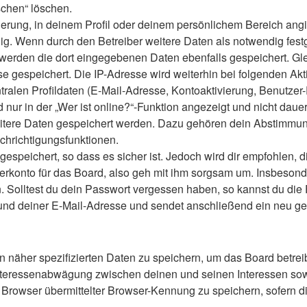
schen“ löschen.
ierung, in deinem Profil oder deinem persönlichem Bereich angi
 Wenn durch den Betreiber weitere Daten als notwendig festgele
o werden die dort eingegebenen Daten ebenfalls gespeichert. Gle
se gespeichert. Die IP-Adresse wird weiterhin bei folgenden A
ralen Profildaten (E-Mail-Adresse, Kontoaktivierung, Benutze
ur in der „Wer ist online?“-Funktion angezeigt und nicht dauer
weitere Daten gespeichert werden. Dazu gehören dein Abstimmu
chrichtigungsfunktionen.
speichert, so dass es sicher ist. Jedoch wird dir empfohlen, d
konto für das Board, also geh mit ihm sorgsam um. Insbesonder
n. Solltest du dein Passwort vergessen haben, so kannst du di
d deiner E-Mail-Adresse und sendet anschließend ein neu gen
n näher spezifizierten Daten zu speichern, um das Board betre
Interessenabwägung zwischen deinen und seinen Interessen sowie
rowser übermittelter Browser-Kennung zu speichern, sofern di