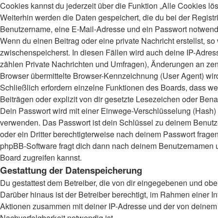
Cookies kannst du jederzeit über die Funktion „Alle Cookies lö
Weiterhin werden die Daten gespeichert, die du bei der Registr
Benutzername, eine E-Mail-Adresse und ein Passwort notwendig.
Wenn du einen Beitrag oder eine private Nachricht erstellst, s
zwischenspeicherst. In diesen Fällen wird auch deine IP-Adres
zählen Private Nachrichten und Umfragen), Änderungen an zent
Browser übermittelte Browser-Kennzeichnung (User Agent) wird n
Schließlich erfordern einzelne Funktionen des Boards, dass 
Beiträgen oder explizit von dir gesetzte Lesezeichen oder Bena
Dein Passwort wird mit einer Einwege-Verschlüsselung (Hash) ge
verwenden. Das Passwort ist dein Schlüssel zu deinem Benutzer
oder ein Dritter berechtigterweise nach deinem Passwort frage
phpBB-Software fragt dich dann nach deinem Benutzernamen un
Board zugreifen kannst.
Gestattung der Datenspeicherung
Du gestattest dem Betreiber, die von dir eingegebenen und obe
Darüber hinaus ist der Betreiber berechtigt, im Rahmen einer 
Aktionen zusammen mit deiner IP-Adresse und der von deinem B
Nachverfolgbarkeit notwendig ist.