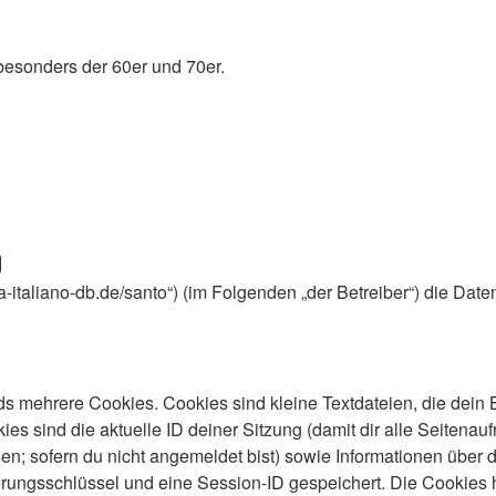
besonders der 60er und 70er.
g
nema-italiano-db.de/santo“) (im Folgenden „der Betreiber“) die
s mehrere Cookies. Cookies sind kleine Textdateien, die dein 
es sind die aktuelle ID deiner Sitzung (damit dir alle Seitenau
en; sofern du nicht angemeldet bist) sowie Informationen über 
ierungsschlüssel und eine Session-ID gespeichert. Die Cookies 