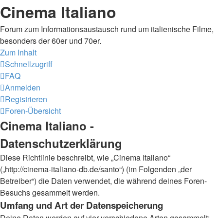
Cinema Italiano
Forum zum Informationsaustausch rund um italienische Filme,
besonders der 60er und 70er.
Zum Inhalt
Schnellzugriff
FAQ
Anmelden
Registrieren
Foren-Übersicht
Cinema Italiano -
Datenschutzerklärung
Diese Richtlinie beschreibt, wie „Cinema Italiano“
(„http://cinema-italiano-db.de/santo“) (im Folgenden „der
Betreiber“) die Daten verwendet, die während deines Foren-
Besuchs gesammelt werden.
Umfang und Art der Datenspeicherung
Deine Daten werden auf vier verschiedene Arten gesammelt: