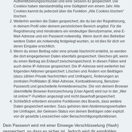
Authentifizierungsschlüssel und eine Session-ID gespeichert. Die
Cookies haben standardmäßig eine Gültigkeit von einem Jahr. Alle
Cookies kannst du jederzeit über die Funktion „Alle Cookies löschen“
löschen.
Weiterhin werden die Daten gespeichert, die du bei der Registrierung,
in deinem Profil oder deinem persönlichem Bereich angibst. Für die
Registrierung sind mindestens ein eindeutiger Benutzername, eine E-
Mail-Adresse und ein Passwort notwendig. Wenn durch den Betreiber
weitere Daten als notwendig festgelegt wurden, so ist dies für dich vor
deren Eingabe ersichtlich.
Wenn du einen Beitrag oder eine private Nachricht erstellst, so werden
die dort eingegebenen Daten ebenfalls gespeichert. Gleiches gilt, wenn
du einen Beitrag als Entwurf zwischenspeicherst. In diesen Fällen wird
auch deine IP-Adresse gespeichert. Die IP-Adresse wird weiterhin bei
folgenden Aktionen gespeichert: Löschen und Ändern von Beiträgen
(dazu zählen Private Nachrichten und Umfragen), Änderungen an
zentralen Profildaten (E-Mail-Adresse, Kontoaktivierung, Benutzer-
Passwort) und gescheiterte Anmeldeversuche. Die von deinem Browser
übermittelte Browser-Kennzeichnung (User Agent) wird nur in der „Wer
ist online?“-Funktion angezeigt und nicht dauerhaft gespeichert.
Schließlich erfordern einzelne Funktionen des Boards, dass weitere
Daten gespeichert werden. Dazu gehören dein Abstimmungsverhalten
bei Umfragen, der Gelesen-Status von deinen Beiträgen oder explizit
von dir gesetzte Lesezeichen oder Benachrichtigungsfunktionen.
Dein Passwort wird mit einer Einwege-Verschlüsselung (Hash)
gespeichert, so dass es sicher ist. Jedoch wird dir empfohlen,