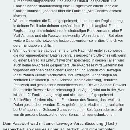
Authentifizierungsschlüssel und eine Session-ID gespeichert. Die
Cookies haben standardmäßig eine Gültigkeit von einem Jahr. Alle
Cookies kannst du jederzeit über die Funktion „Alle Cookies löschen“
löschen.
Weiterhin werden die Daten gespeichert, die du bei der Registrierung,
in deinem Profil oder deinem persönlichem Bereich angibst. Für die
Registrierung sind mindestens ein eindeutiger Benutzername, eine E-
Mail-Adresse und ein Passwort notwendig. Wenn durch den Betreiber
weitere Daten als notwendig festgelegt wurden, so ist dies für dich vor
deren Eingabe ersichtlich.
Wenn du einen Beitrag oder eine private Nachricht erstellst, so werden
die dort eingegebenen Daten ebenfalls gespeichert. Gleiches gilt, wenn
du einen Beitrag als Entwurf zwischenspeicherst. In diesen Fällen wird
auch deine IP-Adresse gespeichert. Die IP-Adresse wird weiterhin bei
folgenden Aktionen gespeichert: Löschen und Ändern von Beiträgen
(dazu zählen Private Nachrichten und Umfragen), Änderungen an
zentralen Profildaten (E-Mail-Adresse, Kontoaktivierung, Benutzer-
Passwort) und gescheiterte Anmeldeversuche. Die von deinem Browser
übermittelte Browser-Kennzeichnung (User Agent) wird nur in der „Wer
ist online?“-Funktion angezeigt und nicht dauerhaft gespeichert.
Schließlich erfordern einzelne Funktionen des Boards, dass weitere
Daten gespeichert werden. Dazu gehören dein Abstimmungsverhalten
bei Umfragen, der Gelesen-Status von deinen Beiträgen oder explizit
von dir gesetzte Lesezeichen oder Benachrichtigungsfunktionen.
Dein Passwort wird mit einer Einwege-Verschlüsselung (Hash)
gespeichert, so dass es sicher ist. Jedoch wird dir empfohlen,