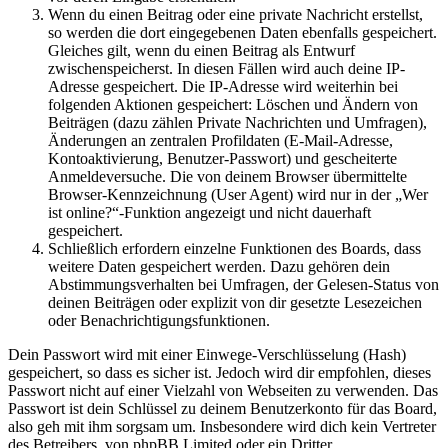
Wenn du einen Beitrag oder eine private Nachricht erstellst,
so werden die dort eingegebenen Daten ebenfalls gespeichert.
Gleiches gilt, wenn du einen Beitrag als Entwurf
zwischenspeicherst. In diesen Fällen wird auch deine IP-
Adresse gespeichert. Die IP-Adresse wird weiterhin bei
folgenden Aktionen gespeichert: Löschen und Ändern von
Beiträgen (dazu zählen Private Nachrichten und Umfragen),
Änderungen an zentralen Profildaten (E-Mail-Adresse,
Kontoaktivierung, Benutzer-Passwort) und gescheiterte
Anmeldeversuche. Die von deinem Browser übermittelte
Browser-Kennzeichnung (User Agent) wird nur in der „Wer
ist online?“-Funktion angezeigt und nicht dauerhaft
gespeichert.
Schließlich erfordern einzelne Funktionen des Boards, dass
weitere Daten gespeichert werden. Dazu gehören dein
Abstimmungsverhalten bei Umfragen, der Gelesen-Status von
deinen Beiträgen oder explizit von dir gesetzte Lesezeichen
oder Benachrichtigungsfunktionen.
Dein Passwort wird mit einer Einwege-Verschlüsselung (Hash)
gespeichert, so dass es sicher ist. Jedoch wird dir empfohlen, dieses
Passwort nicht auf einer Vielzahl von Webseiten zu verwenden. Das
Passwort ist dein Schlüssel zu deinem Benutzerkonto für das Board,
also geh mit ihm sorgsam um. Insbesondere wird dich kein Vertreter
des Betreibers, von phpBB Limited oder ein Dritter