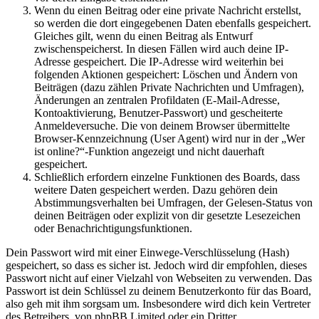
Wenn du einen Beitrag oder eine private Nachricht erstellst,
so werden die dort eingegebenen Daten ebenfalls gespeichert.
Gleiches gilt, wenn du einen Beitrag als Entwurf
zwischenspeicherst. In diesen Fällen wird auch deine IP-
Adresse gespeichert. Die IP-Adresse wird weiterhin bei
folgenden Aktionen gespeichert: Löschen und Ändern von
Beiträgen (dazu zählen Private Nachrichten und Umfragen),
Änderungen an zentralen Profildaten (E-Mail-Adresse,
Kontoaktivierung, Benutzer-Passwort) und gescheiterte
Anmeldeversuche. Die von deinem Browser übermittelte
Browser-Kennzeichnung (User Agent) wird nur in der „Wer
ist online?“-Funktion angezeigt und nicht dauerhaft
gespeichert.
Schließlich erfordern einzelne Funktionen des Boards, dass
weitere Daten gespeichert werden. Dazu gehören dein
Abstimmungsverhalten bei Umfragen, der Gelesen-Status von
deinen Beiträgen oder explizit von dir gesetzte Lesezeichen
oder Benachrichtigungsfunktionen.
Dein Passwort wird mit einer Einwege-Verschlüsselung (Hash)
gespeichert, so dass es sicher ist. Jedoch wird dir empfohlen, dieses
Passwort nicht auf einer Vielzahl von Webseiten zu verwenden. Das
Passwort ist dein Schlüssel zu deinem Benutzerkonto für das Board,
also geh mit ihm sorgsam um. Insbesondere wird dich kein Vertreter
des Betreibers, von phpBB Limited oder ein Dritter