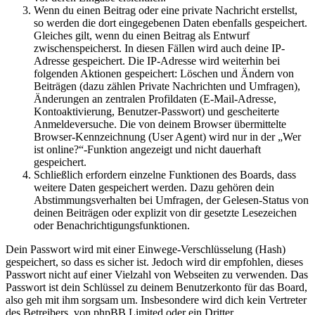
Wenn du einen Beitrag oder eine private Nachricht erstellst,
so werden die dort eingegebenen Daten ebenfalls gespeichert.
Gleiches gilt, wenn du einen Beitrag als Entwurf
zwischenspeicherst. In diesen Fällen wird auch deine IP-
Adresse gespeichert. Die IP-Adresse wird weiterhin bei
folgenden Aktionen gespeichert: Löschen und Ändern von
Beiträgen (dazu zählen Private Nachrichten und Umfragen),
Änderungen an zentralen Profildaten (E-Mail-Adresse,
Kontoaktivierung, Benutzer-Passwort) und gescheiterte
Anmeldeversuche. Die von deinem Browser übermittelte
Browser-Kennzeichnung (User Agent) wird nur in der „Wer
ist online?“-Funktion angezeigt und nicht dauerhaft
gespeichert.
Schließlich erfordern einzelne Funktionen des Boards, dass
weitere Daten gespeichert werden. Dazu gehören dein
Abstimmungsverhalten bei Umfragen, der Gelesen-Status von
deinen Beiträgen oder explizit von dir gesetzte Lesezeichen
oder Benachrichtigungsfunktionen.
Dein Passwort wird mit einer Einwege-Verschlüsselung (Hash)
gespeichert, so dass es sicher ist. Jedoch wird dir empfohlen, dieses
Passwort nicht auf einer Vielzahl von Webseiten zu verwenden. Das
Passwort ist dein Schlüssel zu deinem Benutzerkonto für das Board,
also geh mit ihm sorgsam um. Insbesondere wird dich kein Vertreter
des Betreibers, von phpBB Limited oder ein Dritter