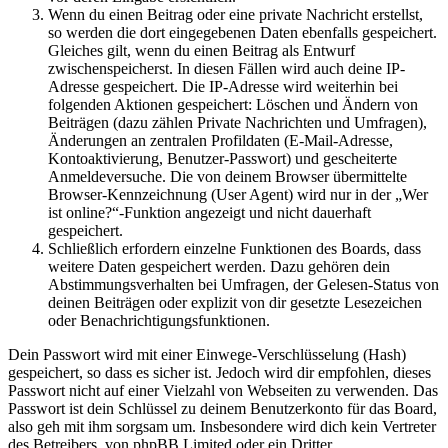
Wenn du einen Beitrag oder eine private Nachricht erstellst,
so werden die dort eingegebenen Daten ebenfalls gespeichert.
Gleiches gilt, wenn du einen Beitrag als Entwurf
zwischenspeicherst. In diesen Fällen wird auch deine IP-
Adresse gespeichert. Die IP-Adresse wird weiterhin bei
folgenden Aktionen gespeichert: Löschen und Ändern von
Beiträgen (dazu zählen Private Nachrichten und Umfragen),
Änderungen an zentralen Profildaten (E-Mail-Adresse,
Kontoaktivierung, Benutzer-Passwort) und gescheiterte
Anmeldeversuche. Die von deinem Browser übermittelte
Browser-Kennzeichnung (User Agent) wird nur in der „Wer
ist online?“-Funktion angezeigt und nicht dauerhaft
gespeichert.
Schließlich erfordern einzelne Funktionen des Boards, dass
weitere Daten gespeichert werden. Dazu gehören dein
Abstimmungsverhalten bei Umfragen, der Gelesen-Status von
deinen Beiträgen oder explizit von dir gesetzte Lesezeichen
oder Benachrichtigungsfunktionen.
Dein Passwort wird mit einer Einwege-Verschlüsselung (Hash)
gespeichert, so dass es sicher ist. Jedoch wird dir empfohlen, dieses
Passwort nicht auf einer Vielzahl von Webseiten zu verwenden. Das
Passwort ist dein Schlüssel zu deinem Benutzerkonto für das Board,
also geh mit ihm sorgsam um. Insbesondere wird dich kein Vertreter
des Betreibers, von phpBB Limited oder ein Dritter