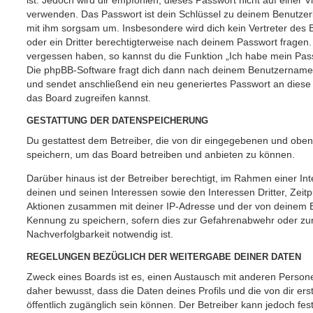
ist. Jedoch wird dir empfohlen, dieses Passwort nicht auf einer 
verwenden. Das Passwort ist dein Schlüssel zu deinem Benutzer
mit ihm sorgsam um. Insbesondere wird dich kein Vertreter des 
oder ein Dritter berechtigterweise nach deinem Passwort fragen.
vergessen haben, so kannst du die Funktion „Ich habe mein Pas
Die phpBB-Software fragt dich dann nach deinem Benutzername
und sendet anschließend ein neu generiertes Passwort an diese
das Board zugreifen kannst.
GESTATTUNG DER DATENSPEICHERUNG
Du gestattest dem Betreiber, die von dir eingegebenen und oben
speichern, um das Board betreiben und anbieten zu können.
Darüber hinaus ist der Betreiber berechtigt, im Rahmen einer 
deinen und seinen Interessen sowie den Interessen Dritter, Zeit
Aktionen zusammen mit deiner IP-Adresse und der von deinem B
Kennung zu speichern, sofern dies zur Gefahrenabwehr oder zur
Nachverfolgbarkeit notwendig ist.
REGELUNGEN BEZÜGLICH DER WEITERGABE DEINER DATEN
Zweck eines Boards ist es, einen Austausch mit anderen Persone
daher bewusst, dass die Daten deines Profils und die von dir erst
öffentlich zugänglich sein können. Der Betreiber kann jedoch fes