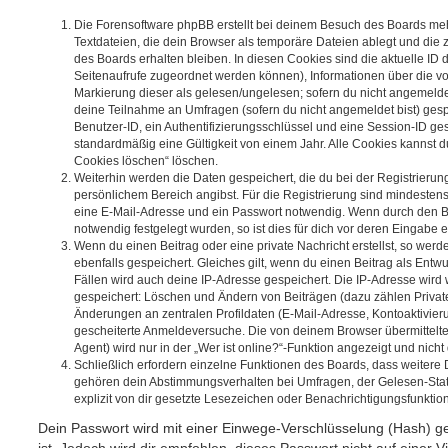
Die Forensoftware phpBB erstellt bei deinem Besuch des Boards meh
Textdateien, die dein Browser als temporäre Dateien ablegt und die
des Boards erhalten bleiben. In diesen Cookies sind die aktuelle ID d
Seitenaufrufe zugeordnet werden können), Informationen über die vo
Markierung dieser als gelesen/ungelesen; sofern du nicht angemeldet
deine Teilnahme an Umfragen (sofern du nicht angemeldet bist) ges
Benutzer-ID, ein Authentifizierungsschlüssel und eine Session-ID g
standardmäßig eine Gültigkeit von einem Jahr. Alle Cookies kannst du
Cookies löschen“ löschen.
Weiterhin werden die Daten gespeichert, die du bei der Registrierun
persönlichem Bereich angibst. Für die Registrierung sind mindesten
eine E-Mail-Adresse und ein Passwort notwendig. Wenn durch den Be
notwendig festgelegt wurden, so ist dies für dich vor deren Eingabe er
Wenn du einen Beitrag oder eine private Nachricht erstellst, so wer
ebenfalls gespeichert. Gleiches gilt, wenn du einen Beitrag als Entw
Fällen wird auch deine IP-Adresse gespeichert. Die IP-Adresse wird 
gespeichert: Löschen und Ändern von Beiträgen (dazu zählen Privat
Änderungen an zentralen Profildaten (E-Mail-Adresse, Kontoaktivier
gescheiterte Anmeldeversuche. Die von deinem Browser übermittel
Agent) wird nur in der „Wer ist online?“-Funktion angezeigt und nicht
Schließlich erfordern einzelne Funktionen des Boards, dass weitere
gehören dein Abstimmungsverhalten bei Umfragen, der Gelesen-Stat
explizit von dir gesetzte Lesezeichen oder Benachrichtigungsfunktio
Dein Passwort wird mit einer Einwege-Verschlüsselung (Hash) ge