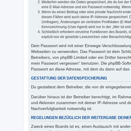
Weiterhin werden die Daten gespeichert, die du bei der 
eine E-Mail-Adresse und ein Passwort notwendig. Wenn du
Wenn du einen Beitrag oder eine private Nachricht erste
diesen Fällen wird auch deine IP-Adresse gespeichert. 
Umfragen), Änderungen an zentralen Profildaten (E-Mai
Kennzeichnung (User Agent) wird nur in der „Wer ist onl
Schließlich erfordern einzelne Funktionen des Boards,
explizit von dir gesetzte Lesezeichen oder Benachrichti
Dein Passwort wird mit einer Einwege-Verschlüsselung 
Webseiten zu verwenden. Das Passwort ist dein Schlü
Betreibers, von phpBB Limited oder ein Dritter berec
mein Passwort vergessen“ benutzen. Die phpBB-Softw
Passwort an diese Adresse, mit dem du dann auf das 
GESTATTUNG DER DATENSPEICHERUNG
Du gestattest dem Betreiber, die von dir eingegeben
Darüber hinaus ist der Betreiber berechtigt, im Rahm
und Aktionen zusammen mit deiner IP-Adresse und de
Nachverfolgbarkeit notwendig ist.
REGELUNGEN BEZÜGLICH DER WEITERGABE DEINE
Zweck eines Boards ist es, einen Austausch mit andere