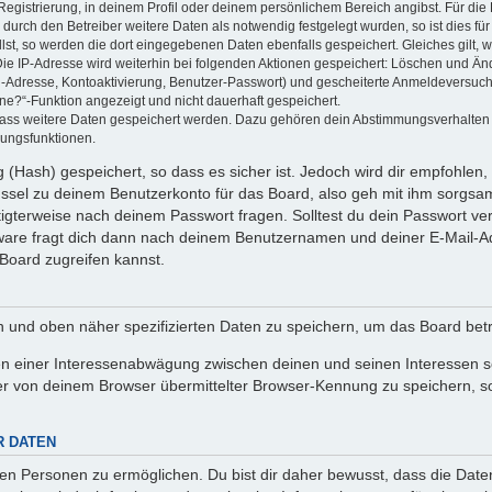
Registrierung, in deinem Profil oder deinem persönlichem Bereich angibst. Für di
rch den Betreiber weitere Daten als notwendig festgelegt wurden, so ist dies für 
llst, so werden die dort eingegebenen Daten ebenfalls gespeichert. Gleiches gilt, 
Die IP-Adresse wird weiterhin bei folgenden Aktionen gespeichert: Löschen und Än
l-Adresse, Kontoaktivierung, Benutzer-Passwort) und gescheiterte Anmeldeversuch
ine?“-Funktion angezeigt und nicht dauerhaft gespeichert.
 dass weitere Daten gespeichert werden. Dazu gehören dein Abstimmungsverhalten
gungsfunktionen.
(Hash) gespeichert, so dass es sicher ist. Jedoch wird dir empfohlen, 
ssel zu deinem Benutzerkonto für das Board, also geh mit ihm sorgsam
htigterweise nach deinem Passwort fragen. Solltest du dein Passwort v
are fragt dich dann nach deinem Benutzernamen und deiner E-Mail-Ad
Board zugreifen kannst.
en und oben näher spezifizierten Daten zu speichern, um das Board bet
en einer Interessenabwägung zwischen deinen und seinen Interessen sow
r von deinem Browser übermittelter Browser-Kennung zu speichern, so
R DATEN
n Personen zu ermöglichen. Du bist dir daher bewusst, dass die Daten d