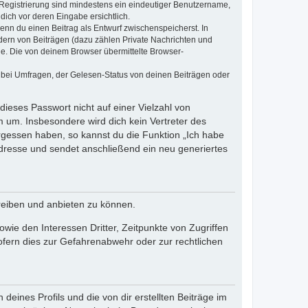
e Registrierung sind mindestens ein eindeutiger Benutzername,
dich vor deren Eingabe ersichtlich.
wenn du einen Beitrag als Entwurf zwischenspeicherst. In
dern von Beiträgen (dazu zählen Private Nachrichten und
e. Die von deinem Browser übermittelte Browser-
 bei Umfragen, der Gelesen-Status von deinen Beiträgen oder
dieses Passwort nicht auf einer Vielzahl von
 um. Insbesondere wird dich kein Vertreter des
ergessen haben, so kannst du die Funktion „Ich habe
resse und sendet anschließend ein neu generiertes
reiben und anbieten zu können.
ie den Interessen Dritter, Zeitpunkte von Zugriffen
fern dies zur Gefahrenabwehr oder zur rechtlichen
eines Profils und die von dir erstellten Beiträge im