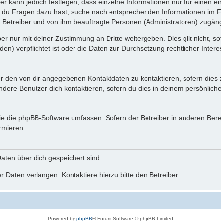
ber kann jedoch festlegen, dass einzelne Informationen nur für einen ei
n du Fragen dazu hast, suche nach entsprechenden Informationen im Fo
n Betreiber und von ihm beauftragte Personen (Administratoren) zugäng
r nur mit deiner Zustimmung an Dritte weitergeben. Dies gilt nicht, s
n) verpflichtet ist oder die Daten zur Durchsetzung rechtlicher Interes
er den von dir angegebenen Kontaktdaten zu kontaktieren, sofern dies 
andere Benutzer dich kontaktieren, sofern du dies in deinem persönliche
, die die phpBB-Software umfassen. Sofern der Betreiber in anderen Be
ormieren.
 Daten über dich gespeichert sind.
 Daten verlangen. Kontaktiere hierzu bitte den Betreiber.
Powered by
phpBB
® Forum Software © phpBB Limited