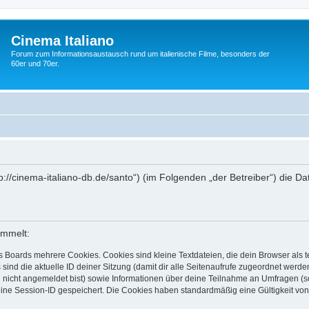
Cinema Italiano
Forum zum Informationsaustausch rund um italienische Filme, besonders der
60er und 70er.
http://cinema-italiano-db.de/santo“) (im Folgenden „der Betreiber“) di
ammelt:
s Boards mehrere Cookies. Cookies sind kleine Textdateien, die dein Browser als
 sind die aktuelle ID deiner Sitzung (damit dir alle Seitenaufrufe zugeordnet werd
u nicht angemeldet bist) sowie Informationen über deine Teilnahme an Umfragen (s
eine Session-ID gespeichert. Die Cookies haben standardmäßig eine Gültigkeit von 