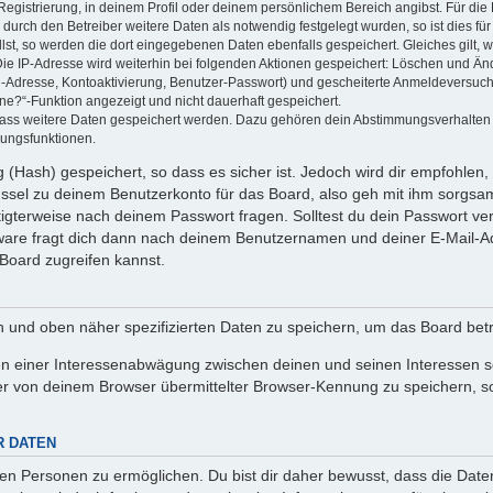
Registrierung, in deinem Profil oder deinem persönlichem Bereich angibst. Für di
rch den Betreiber weitere Daten als notwendig festgelegt wurden, so ist dies für 
llst, so werden die dort eingegebenen Daten ebenfalls gespeichert. Gleiches gilt, 
Die IP-Adresse wird weiterhin bei folgenden Aktionen gespeichert: Löschen und Än
l-Adresse, Kontoaktivierung, Benutzer-Passwort) und gescheiterte Anmeldeversuch
ine?“-Funktion angezeigt und nicht dauerhaft gespeichert.
 dass weitere Daten gespeichert werden. Dazu gehören dein Abstimmungsverhalten
gungsfunktionen.
(Hash) gespeichert, so dass es sicher ist. Jedoch wird dir empfohlen, 
ssel zu deinem Benutzerkonto für das Board, also geh mit ihm sorgsam
htigterweise nach deinem Passwort fragen. Solltest du dein Passwort v
are fragt dich dann nach deinem Benutzernamen und deiner E-Mail-Ad
Board zugreifen kannst.
en und oben näher spezifizierten Daten zu speichern, um das Board bet
en einer Interessenabwägung zwischen deinen und seinen Interessen sow
r von deinem Browser übermittelter Browser-Kennung zu speichern, so
R DATEN
n Personen zu ermöglichen. Du bist dir daher bewusst, dass die Daten d