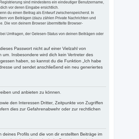
e Registrierung sind mindestens ein eindeutiger Benutzername,
dich vor deren Eingabe ersichtlich.
wenn du einen Beitrag als Entwurf zwischenspeicherst. In
dern von Beiträgen (dazu zählen Private Nachrichten und
e. Die von deinem Browser übermittelte Browser-
 bei Umfragen, der Gelesen-Status von deinen Beiträgen oder
dieses Passwort nicht auf einer Vielzahl von
 um. Insbesondere wird dich kein Vertreter des
ergessen haben, so kannst du die Funktion „Ich habe
resse und sendet anschließend ein neu generiertes
reiben und anbieten zu können.
ie den Interessen Dritter, Zeitpunkte von Zugriffen
fern dies zur Gefahrenabwehr oder zur rechtlichen
eines Profils und die von dir erstellten Beiträge im