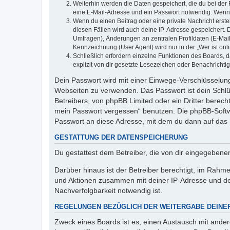
Weiterhin werden die Daten gespeichert, die du bei der 
eine E-Mail-Adresse und ein Passwort notwendig. Wenn du
Wenn du einen Beitrag oder eine private Nachricht erste
diesen Fällen wird auch deine IP-Adresse gespeichert. 
Umfragen), Änderungen an zentralen Profildaten (E-Mai
Kennzeichnung (User Agent) wird nur in der „Wer ist onl
Schließlich erfordern einzelne Funktionen des Boards,
explizit von dir gesetzte Lesezeichen oder Benachrichti
Dein Passwort wird mit einer Einwege-Verschlüsselung 
Webseiten zu verwenden. Das Passwort ist dein Schlü
Betreibers, von phpBB Limited oder ein Dritter berec
mein Passwort vergessen“ benutzen. Die phpBB-Softw
Passwort an diese Adresse, mit dem du dann auf das 
GESTATTUNG DER DATENSPEICHERUNG
Du gestattest dem Betreiber, die von dir eingegeben
Darüber hinaus ist der Betreiber berechtigt, im Rahm
und Aktionen zusammen mit deiner IP-Adresse und de
Nachverfolgbarkeit notwendig ist.
REGELUNGEN BEZÜGLICH DER WEITERGABE DEINE
Zweck eines Boards ist es, einen Austausch mit andere