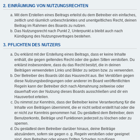
2. EINRÄUMUNG VON NUTZUNGSRECHTEN
Mit dem Erstellen eines Beitrags erteilst du dem Betreiber ein einfaches,
zeitlich und räumlich unbeschränktes und unentgeltliches Recht, deinen
Beitrag im Rahmen des Boards zu nutzen.
Das Nutzungsrecht nach Punkt 2, Unterpunkt a bleibt auch nach
Kündigung des Nutzungsvertrages bestehen.
3. PFLICHTEN DES NUTZERS
Du erklärst mit der Erstellung eines Beitrags, dass er keine Inhalte
enthält, die gegen geltendes Recht oder die guten Sitten verstoßen. Du
erklärst insbesondere, dass du das Recht besitzt, die in deinen
Beiträgen verwendeten Links und Bilder zu setzen bzw. zu verwenden.
Der Betreiber des Boards übt das Hausrecht aus. Bei Verstößen gegen
diese Nutzungsbedingungen oder anderer im Board veröffentlichten
Regeln kann der Betreiber dich nach Abmahnung zeitweise oder
dauerhaft von der Nutzung dieses Boards ausschließen und dir ein
Hausverbot erteilen.
Du nimmst zur Kenntnis, dass der Betreiber keine Verantwortung für die
Inhalte von Beiträgen übernimmt, die er nicht selbst erstellt hat oder die
er nicht zur Kenntnis genommen hat. Du gestattest dem Betreiber, dein
Benutzerkonto, Beiträge und Funktionen jederzeit zu löschen oder zu
sperren.
Du gestattest dem Betreiber darüber hinaus, deine Beiträge
abzuändern, sofern sie gegen o. g. Regeln verstoßen oder geeignet
sind, dem Betreiber oder einem Dritten Schaden zuzufügen.