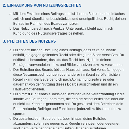
2. EINRÄUMUNG VON NUTZUNGSRECHTEN
Mit dem Erstellen eines Beitrags erteilst du dem Betreiber ein einfaches,
zeitlich und räumlich unbeschränktes und unentgeltliches Recht, deinen
Beitrag im Rahmen des Boards zu nutzen.
Das Nutzungsrecht nach Punkt 2, Unterpunkt a bleibt auch nach
Kündigung des Nutzungsvertrages bestehen.
3. PFLICHTEN DES NUTZERS
Du erklärst mit der Erstellung eines Beitrags, dass er keine Inhalte
enthält, die gegen geltendes Recht oder die guten Sitten verstoßen. Du
erklärst insbesondere, dass du das Recht besitzt, die in deinen
Beiträgen verwendeten Links und Bilder zu setzen bzw. zu verwenden.
Der Betreiber des Boards übt das Hausrecht aus. Bei Verstößen gegen
diese Nutzungsbedingungen oder anderer im Board veröffentlichten
Regeln kann der Betreiber dich nach Abmahnung zeitweise oder
dauerhaft von der Nutzung dieses Boards ausschließen und dir ein
Hausverbot erteilen.
Du nimmst zur Kenntnis, dass der Betreiber keine Verantwortung für die
Inhalte von Beiträgen übernimmt, die er nicht selbst erstellt hat oder die
er nicht zur Kenntnis genommen hat. Du gestattest dem Betreiber, dein
Benutzerkonto, Beiträge und Funktionen jederzeit zu löschen oder zu
sperren.
Du gestattest dem Betreiber darüber hinaus, deine Beiträge
abzuändern, sofern sie gegen o. g. Regeln verstoßen oder geeignet
sind, dem Betreiber oder einem Dritten Schaden zuzufügen.