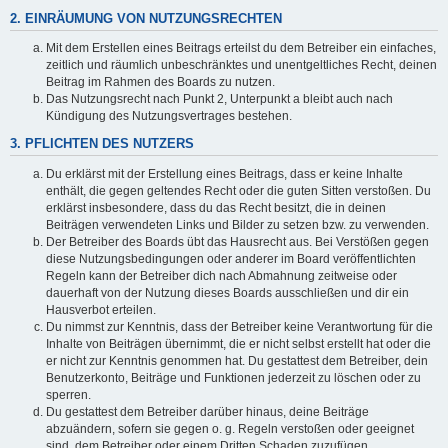
2. EINRÄUMUNG VON NUTZUNGSRECHTEN
Mit dem Erstellen eines Beitrags erteilst du dem Betreiber ein einfaches,
zeitlich und räumlich unbeschränktes und unentgeltliches Recht, deinen
Beitrag im Rahmen des Boards zu nutzen.
Das Nutzungsrecht nach Punkt 2, Unterpunkt a bleibt auch nach
Kündigung des Nutzungsvertrages bestehen.
3. PFLICHTEN DES NUTZERS
Du erklärst mit der Erstellung eines Beitrags, dass er keine Inhalte
enthält, die gegen geltendes Recht oder die guten Sitten verstoßen. Du
erklärst insbesondere, dass du das Recht besitzt, die in deinen
Beiträgen verwendeten Links und Bilder zu setzen bzw. zu verwenden.
Der Betreiber des Boards übt das Hausrecht aus. Bei Verstößen gegen
diese Nutzungsbedingungen oder anderer im Board veröffentlichten
Regeln kann der Betreiber dich nach Abmahnung zeitweise oder
dauerhaft von der Nutzung dieses Boards ausschließen und dir ein
Hausverbot erteilen.
Du nimmst zur Kenntnis, dass der Betreiber keine Verantwortung für die
Inhalte von Beiträgen übernimmt, die er nicht selbst erstellt hat oder die
er nicht zur Kenntnis genommen hat. Du gestattest dem Betreiber, dein
Benutzerkonto, Beiträge und Funktionen jederzeit zu löschen oder zu
sperren.
Du gestattest dem Betreiber darüber hinaus, deine Beiträge
abzuändern, sofern sie gegen o. g. Regeln verstoßen oder geeignet
sind, dem Betreiber oder einem Dritten Schaden zuzufügen.