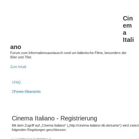
Cin
em
a
Itali
ano
Forum zum Informationsaustausch rund um italienische Filme, besonders der
60er und 70er.
Zum Inhalt
FAQ
Foren-Übersicht
Cinema Italiano - Registrierung
Mit dem Zugriff auf „Cinema Italiano“ („http://cinema-italiano-db.de/santo“) wird zwis
folgenden Regelungen geschlossen: