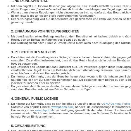
1. NUTZUNGSVERTRAG
Mit dem Zugriff auf „Cinema Italiano“ (im Folgenden „das Board“) schließt du einen Nutz
ab (im Folgenden „Betreiber“) und erklärst dich mit den nachfolgenden Regelungen einv
Wenn du mit diesen Regelungen nicht einverstanden bist, so darfst du das Board nicht 
gelten jeweils die an dieser Stelle veröffentlichten Regelungen.
Der Nutzungsvertrag wird auf unbestimmte Zeit geschlossen und kann von beiden Seiten 
gekündigt werden.
2. EINRÄUMUNG VON NUTZUNGSRECHTEN
Mit dem Erstellen eines Beitrags erteilst du dem Betreiber ein einfaches, zeitlich und r
Recht, deinen Beitrag im Rahmen des Boards zu nutzen.
Das Nutzungsrecht nach Punkt 2, Unterpunkt a bleibt auch nach Kündigung des Nutzun
3. PFLICHTEN DES NUTZERS
Du erklärst mit der Erstellung eines Beitrags, dass er keine Inhalte enthält, die gegen g
verstoßen. Du erklärst insbesondere, dass du das Recht besitzt, die in deinen Beiträge
bzw. zu verwenden.
Der Betreiber des Boards übt das Hausrecht aus. Bei Verstößen gegen diese Nutzungs
veröffentlichten Regeln kann der Betreiber dich nach Abmahnung zeitweise oder dauerh
ausschließen und dir ein Hausverbot erteilen.
Du nimmst zur Kenntnis, dass der Betreiber keine Verantwortung für die Inhalte von Beiträ
hat oder die er nicht zur Kenntnis genommen hat. Du gestattest dem Betreiber, dein Be
jederzeit zu löschen oder zu sperren.
Du gestattest dem Betreiber darüber hinaus, deine Beiträge abzuändern, sofern sie geg
sind, dem Betreiber oder einem Dritten Schaden zuzufügen.
4. GENERAL PUBLIC LICENSE
Du nimmst zur Kenntnis, dass es sich bei phpBB um eine unter der „
GNU General Public
Software von phpBB Limited (
www.phpbb.com
) handelt; deutschsprachige Informatione
Community unter
www.phpbb.de
zur Verfügung gestellt. Beide haben keinen Einfluss auf
verwendet wird. Sie können insbesondere die Verwendung der Software für bestimmte Zw
fremder Foren Einfluss nehmen.
5. GEWÄHRLEISTUNG
Der Betreiber haftet mit Ausnahme der Verletzung von Leben, Körper und Gesundheit un