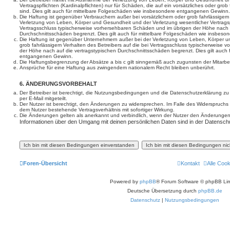
Vertragspflichten (Kardinalpflichten) nur für Schäden, die auf ein vorsätzliches oder gro
sind. Dies gilt auch für mittelbare Folgeschäden wie insbesondere entgangenen Gewinn.
Die Haftung ist gegenüber Verbrauchern außer bei vorsätzlichem oder grob fahrlässige
Verletzung von Leben, Körper und Gesundheit und der Verletzung wesentlicher Vertragspfl
Vertragsschluss typischerweise vorhersehbaren Schäden und im übrigen der Höhe nach a
Durchschnittsschäden begrenzt. Dies gilt auch für mittelbare Folgeschäden wie insbe
Die Haftung ist gegenüber Unternehmern außer bei der Verletzung von Leben, Körper u
grob fahrlässigem Verhalten des Betreibers auf die bei Vertragsschluss typischerweise
der Höhe nach auf die vertragstypischen Durchschnittsschäden begrenzt. Dies gilt auch
entgangenen Gewinn.
Die Haftungsbegrenzung der Absätze a bis c gilt sinngemäß auch zugunsten der Mitarbeit
Ansprüche für eine Haftung aus zwingendem nationalem Recht bleiben unberührt.
6. ÄNDERUNGSVORBEHALT
Der Betreiber ist berechtigt, die Nutzungsbedingungen und die Datenschutzerklärung z
per E-Mail mitgeteilt.
Der Nutzer ist berechtigt, den Änderungen zu widersprechen. Im Falle des Widerspruchs
dem Nutzer bestehende Vertragsverhältnis mit sofortiger Wirkung.
Die Änderungen gelten als anerkannt und verbindlich, wenn der Nutzer den Änderungen
Informationen über den Umgang mit deinen persönlichen Daten sind in der Datenschu
Foren-Übersicht
Kontakt
Alle Coo
Powered by
phpBB
® Forum Software © phpBB Lim
Deutsche Übersetzung durch
phpBB.de
Datenschutz
|
Nutzungsbedingungen