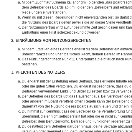
Mit dem Zugriff auf „Cinema Italiano“ (im Folgenden „das Board“) sch
dem Betreiber des Boards ab (im Folgenden „Betreiber“) und erklärs
Regelungen einverstanden.
Wenn du mit diesen Regelungen nicht einverstanden bist, so darfst d
die Nutzung des Boards gelten jeweils die an dieser Stelle veröffent
Der Nutzungsvertrag wird auf unbestimmte Zeit geschlossen und ka
Einhaltung einer Frist jederzeit gekündigt werden.
2. EINRÄUMUNG VON NUTZUNGSRECHTEN
Mit dem Erstellen eines Beitrags erteilst du dem Betreiber ein einfach
unbeschränktes und unentgeltliches Recht, deinen Beitrag im Rahm
Das Nutzungsrecht nach Punkt 2, Unterpunkt a bleibt auch nach Kü
bestehen.
3. PFLICHTEN DES NUTZERS
Du erklärst mit der Erstellung eines Beitrags, dass er keine Inhalte e
oder die guten Sitten verstoßen. Du erklärst insbesondere, dass du da
Beiträgen verwendeten Links und Bilder zu setzen bzw. zu verwende
Der Betreiber des Boards übt das Hausrecht aus. Bei Verstößen g
oder anderer im Board veröffentlichten Regeln kann der Betreiber 
dauerhaft von der Nutzung dieses Boards ausschließen und dir ein H
Du nimmst zur Kenntnis, dass der Betreiber keine Verantwortung für d
übernimmt, die er nicht selbst erstellt hat oder die er nicht zur Ken
Betreiber, dein Benutzerkonto, Beiträge und Funktionen jederzeit zu 
Du gestattest dem Betreiber darüber hinaus, deine Beiträge abzuände
verstoßen oder geeignet sind, dem Betreiber oder einem Dritten Sc