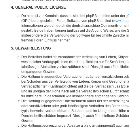
4. GENERAL PUBLIC LICENSE
Du nimmst zur Kenntnis, dass es sich bei phpBB um eine unter der „
G
(GPL) bereitgestellten Foren-Software von phpBB Limited (
www.php
Informationen werden durch die deutschsprachige Community unter
gestellt. Beide haben keinen Einfluss auf die Art und Weise, wie die
insbesondere die Verwendung der Software für bestimmte Zwecke nic
fremder Foren Einfluss nehmen.
5. GEWÄHRLEISTUNG
Der Betreiber haftet mit Ausnahme der Verletzung von Leben, Körpe
wesentlicher Vertragspflichten (Kardinalpflichten) nur für Schäden, di
fahrlässiges Verhalten zurückzuführen sind. Dies gilt auch für mitt
entgangenen Gewinn.
Die Haftung ist gegenüber Verbrauchern außer bei vorsätzlichem ode
bei Schäden aus der Verletzung von Leben, Körper und Gesundheit u
Vertragspflichten (Kardinalpflichten) auf die bei Vertragsschluss t
und im übrigen der Höhe nach auf die vertragstypischen Durchschnit
für mittelbare Folgeschäden wie insbesondere entgangenen Gewinn
Die Haftung ist gegenüber Unternehmern außer bei der Verletzung 
oder vorsätzlichem oder grob fahrlässigem Verhalten des Betreibers 
typischerweise vorhersehbaren Schäden und im Übrigen der Höhe na
Durchschnittsschäden begrenzt. Dies gilt auch für mittelbare Schä
Gewinn.
Die Haftungsbegrenzung der Absätze a bis c gilt sinngemäß auch zug