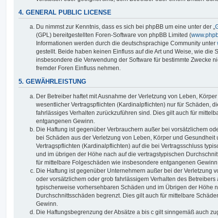
4. GENERAL PUBLIC LICENSE
Du nimmst zur Kenntnis, dass es sich bei phpBB um eine unter der „
G
(GPL) bereitgestellten Foren-Software von phpBB Limited (
www.php
Informationen werden durch die deutschsprachige Community unter
gestellt. Beide haben keinen Einfluss auf die Art und Weise, wie die
insbesondere die Verwendung der Software für bestimmte Zwecke nic
fremder Foren Einfluss nehmen.
5. GEWÄHRLEISTUNG
Der Betreiber haftet mit Ausnahme der Verletzung von Leben, Körpe
wesentlicher Vertragspflichten (Kardinalpflichten) nur für Schäden, di
fahrlässiges Verhalten zurückzuführen sind. Dies gilt auch für mitt
entgangenen Gewinn.
Die Haftung ist gegenüber Verbrauchern außer bei vorsätzlichem ode
bei Schäden aus der Verletzung von Leben, Körper und Gesundheit u
Vertragspflichten (Kardinalpflichten) auf die bei Vertragsschluss t
und im übrigen der Höhe nach auf die vertragstypischen Durchschnit
für mittelbare Folgeschäden wie insbesondere entgangenen Gewinn
Die Haftung ist gegenüber Unternehmern außer bei der Verletzung 
oder vorsätzlichem oder grob fahrlässigem Verhalten des Betreibers 
typischerweise vorhersehbaren Schäden und im Übrigen der Höhe na
Durchschnittsschäden begrenzt. Dies gilt auch für mittelbare Schä
Gewinn.
Die Haftungsbegrenzung der Absätze a bis c gilt sinngemäß auch zug