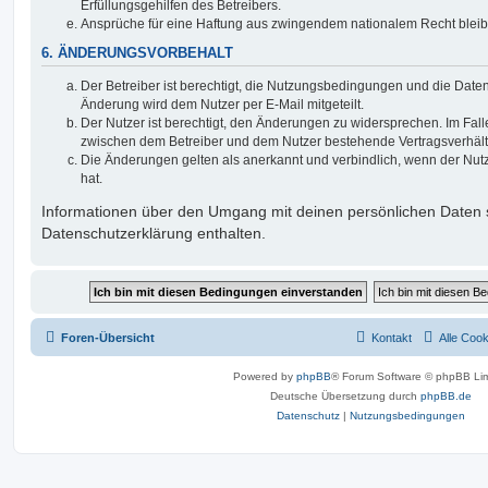
Erfüllungsgehilfen des Betreibers.
Ansprüche für eine Haftung aus zwingendem nationalem Recht bleib
6. ÄNDERUNGSVORBEHALT
Der Betreiber ist berechtigt, die Nutzungsbedingungen und die Date
Änderung wird dem Nutzer per E-Mail mitgeteilt.
Der Nutzer ist berechtigt, den Änderungen zu widersprechen. Im Fall
zwischen dem Betreiber und dem Nutzer bestehende Vertragsverhältni
Die Änderungen gelten als anerkannt und verbindlich, wenn der Nu
hat.
Informationen über den Umgang mit deinen persönlichen Daten s
Datenschutzerklärung enthalten.
Foren-Übersicht
Kontakt
Alle Coo
Powered by
phpBB
® Forum Software © phpBB Lim
Deutsche Übersetzung durch
phpBB.de
Datenschutz
|
Nutzungsbedingungen