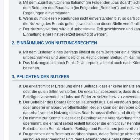
Mit dem Zugriff auf „Cinema Italiano“ (im Folgenden „das Board“) sch
dem Betreiber des Boards ab (im Folgenden „Betreiber“) und erklärs
Regelungen einverstanden.
Wenn du mit diesen Regelungen nicht einverstanden bist, so darfst d
die Nutzung des Boards gelten jeweils die an dieser Stelle veröffent
Der Nutzungsvertrag wird auf unbestimmte Zeit geschlossen und ka
Einhaltung einer Frist jederzeit gekündigt werden.
2. EINRÄUMUNG VON NUTZUNGSRECHTEN
Mit dem Erstellen eines Beitrags erteilst du dem Betreiber ein einfach
unbeschränktes und unentgeltliches Recht, deinen Beitrag im Rahm
Das Nutzungsrecht nach Punkt 2, Unterpunkt a bleibt auch nach Kü
bestehen.
3. PFLICHTEN DES NUTZERS
Du erklärst mit der Erstellung eines Beitrags, dass er keine Inhalte e
oder die guten Sitten verstoßen. Du erklärst insbesondere, dass du da
Beiträgen verwendeten Links und Bilder zu setzen bzw. zu verwende
Der Betreiber des Boards übt das Hausrecht aus. Bei Verstößen g
oder anderer im Board veröffentlichten Regeln kann der Betreiber 
dauerhaft von der Nutzung dieses Boards ausschließen und dir ein H
Du nimmst zur Kenntnis, dass der Betreiber keine Verantwortung für d
übernimmt, die er nicht selbst erstellt hat oder die er nicht zur Ken
Betreiber, dein Benutzerkonto, Beiträge und Funktionen jederzeit zu 
Du gestattest dem Betreiber darüber hinaus, deine Beiträge abzuände
verstoßen oder geeignet sind, dem Betreiber oder einem Dritten Sc