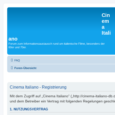
Cin
em
a
Itali
ano
Forum zum Informationsaustausch rund um italienische Filme, besonders der
60er und 70er.
FAQ
Foren-Übersicht
Cinema Italiano - Registrierung
Mit dem Zugriff auf „Cinema Italiano“ („http://cinema-italiano-db.
und dem Betreiber ein Vertrag mit folgenden Regelungen geschl
1. NUTZUNGSVERTRAG