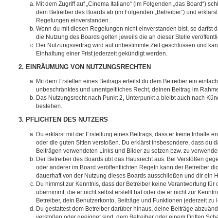
Mit dem Zugriff auf „Cinema Italiano“ (im Folgenden „das Board“) sch
dem Betreiber des Boards ab (im Folgenden „Betreiber“) und erklärs
Regelungen einverstanden.
Wenn du mit diesen Regelungen nicht einverstanden bist, so darfst d
die Nutzung des Boards gelten jeweils die an dieser Stelle veröffent
Der Nutzungsvertrag wird auf unbestimmte Zeit geschlossen und ka
Einhaltung einer Frist jederzeit gekündigt werden.
2. EINRÄUMUNG VON NUTZUNGSRECHTEN
Mit dem Erstellen eines Beitrags erteilst du dem Betreiber ein einfach
unbeschränktes und unentgeltliches Recht, deinen Beitrag im Rahm
Das Nutzungsrecht nach Punkt 2, Unterpunkt a bleibt auch nach Kü
bestehen.
3. PFLICHTEN DES NUTZERS
Du erklärst mit der Erstellung eines Beitrags, dass er keine Inhalte e
oder die guten Sitten verstoßen. Du erklärst insbesondere, dass du da
Beiträgen verwendeten Links und Bilder zu setzen bzw. zu verwende
Der Betreiber des Boards übt das Hausrecht aus. Bei Verstößen g
oder anderer im Board veröffentlichten Regeln kann der Betreiber 
dauerhaft von der Nutzung dieses Boards ausschließen und dir ein H
Du nimmst zur Kenntnis, dass der Betreiber keine Verantwortung für d
übernimmt, die er nicht selbst erstellt hat oder die er nicht zur Ken
Betreiber, dein Benutzerkonto, Beiträge und Funktionen jederzeit zu 
Du gestattest dem Betreiber darüber hinaus, deine Beiträge abzuände
verstoßen oder geeignet sind, dem Betreiber oder einem Dritten Sc