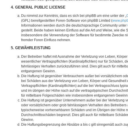
4. GENERAL PUBLIC LICENSE
Du nimmst zur Kenntnis, dass es sich bei phpBB um eine unter der „
G
(GPL) bereitgestellten Foren-Software von phpBB Limited (
www.php
Informationen werden durch die deutschsprachige Community unter
gestellt. Beide haben keinen Einfluss auf die Art und Weise, wie die
insbesondere die Verwendung der Software für bestimmte Zwecke nic
fremder Foren Einfluss nehmen.
5. GEWÄHRLEISTUNG
Der Betreiber haftet mit Ausnahme der Verletzung von Leben, Körpe
wesentlicher Vertragspflichten (Kardinalpflichten) nur für Schäden, di
fahrlässiges Verhalten zurückzuführen sind. Dies gilt auch für mitt
entgangenen Gewinn.
Die Haftung ist gegenüber Verbrauchern außer bei vorsätzlichem ode
bei Schäden aus der Verletzung von Leben, Körper und Gesundheit u
Vertragspflichten (Kardinalpflichten) auf die bei Vertragsschluss t
und im übrigen der Höhe nach auf die vertragstypischen Durchschnit
für mittelbare Folgeschäden wie insbesondere entgangenen Gewinn
Die Haftung ist gegenüber Unternehmern außer bei der Verletzung 
oder vorsätzlichem oder grob fahrlässigem Verhalten des Betreibers 
typischerweise vorhersehbaren Schäden und im Übrigen der Höhe na
Durchschnittsschäden begrenzt. Dies gilt auch für mittelbare Schä
Gewinn.
Die Haftungsbegrenzung der Absätze a bis c gilt sinngemäß auch zug