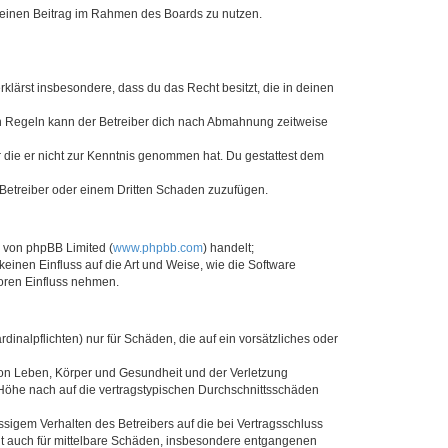
, deinen Beitrag im Rahmen des Boards zu nutzen.
erklärst insbesondere, dass du das Recht besitzt, die in deinen
n Regeln kann der Betreiber dich nach Abmahnung zeitweise
er die er nicht zur Kenntnis genommen hat. Du gestattest dem
 Betreiber oder einem Dritten Schaden zuzufügen.
e von phpBB Limited (
www.phpbb.com
) handelt;
keinen Einfluss auf die Art und Weise, wie die Software
oren Einfluss nehmen.
inalpflichten) nur für Schäden, die auf ein vorsätzliches oder
von Leben, Körper und Gesundheit und der Verletzung
r Höhe nach auf die vertragstypischen Durchschnittsschäden
sigem Verhalten des Betreibers auf die bei Vertragsschluss
lt auch für mittelbare Schäden, insbesondere entgangenen