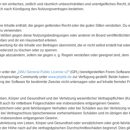
ber ein einfaches, zeitlich und räumlich unbeschränktes und unentgeltliches Recht
auch nach Kündigung des Nutzungsvertrages bestehen.
ine Inhalte enthält, die gegen geltendes Recht oder die guten Sitten verstoßen. Du 
 zu verwenden.
erstößen gegen diese Nutzungsbedingungen oder anderer im Board veröffentlichte
ßen und dir ein Hausverbot erteilen.
ortung für die Inhalte von Beiträgen übernimmt, die er nicht selbst erstellt hat od
jederzeit zu löschen oder zu sperren.
räge abzuändern, sofern sie gegen o. g. Regeln verstoßen oder geeignet sind, dem
 unter der „
GNU General Public License v2
“ (GPL) bereitgestellten Foren-Softwar
tschsprachige Community unter
www.phpbb.de
zur Verfügung gestellt. Beide haben 
g der Software für bestimmte Zwecke nicht untersagen oder auf Inhalte fremder F
ben, Körper und Gesundheit und der Verletzung wesentlicher Vertragspflichten (Kard
gilt auch für mittelbare Folgeschäden wie insbesondere entgangenen Gewinn.
ätzlichem oder grob fahrlässigem Verhalten oder bei Schäden aus der Verletzung 
 die bei Vertragsschluss typischerweise vorhersehbaren Schäden und im übrigen de
wie insbesondere entgangenen Gewinn.
erletzung von Leben, Körper und Gesundheit oder vorsätzlichem oder grob fahrläs
der Höhe nach auf die vertragstypischen Durchschnittsschäden begrenzt. Dies gi