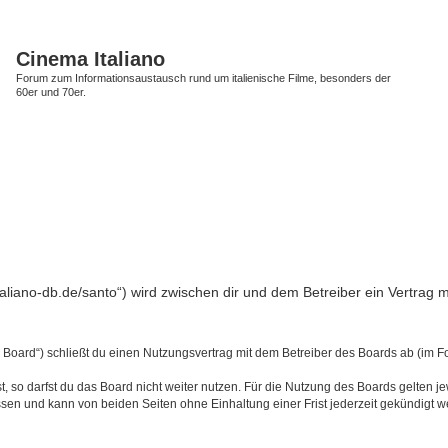
Cinema Italiano
Forum zum Informationsaustausch rund um italienische Filme, besonders der
60er und 70er.
-italiano-db.de/santo“) wird zwischen dir und dem Betreiber ein Vertra
s Board“) schließt du einen Nutzungsvertrag mit dem Betreiber des Boards ab (im F
 so darfst du das Board nicht weiter nutzen. Für die Nutzung des Boards gelten jew
sen und kann von beiden Seiten ohne Einhaltung einer Frist jederzeit gekündigt w