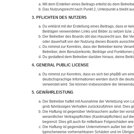
Mit dem Erstellen eines Beitrags erteilst du dem Betrei
Das Nutzungsrecht nach Punkt 2, Unterpunkt a bleibt 
3. PFLICHTEN DES NUTZERS
Du erklärst mit der Erstellung eines Beitrags, dass er ke
Beiträgen verwendeten Links und Bilder zu setzen bzw.
Der Betreiber des Boards übt das Hausrecht aus. Bei V
oder dauerhaft von der Nutzung dieses Boards ausschlie
Du nimmst zur Kenntnis, dass der Betreiber keine Verantw
Betreiber, dein Benutzerkonto, Beiträge und Funktionen 
Du gestattest dem Betreiber darüber hinaus, deine Beit
4. GENERAL PUBLIC LICENSE
Du nimmst zur Kenntnis, dass es sich bei phpBB um eine
deutschsprachige Informationen werden durch die deu
verwendet wird. Sie können insbesondere die Verwendun
5. GEWÄHRLEISTUNG
Der Betreiber haftet mit Ausnahme der Verletzung von Le
grob fahrlässiges Verhalten zurückzuführen sind. Dies 
Die Haftung ist gegenüber Verbrauchern außer bei vors
wesentlicher Vertragspflichten (Kardinalpflichten) auf
begrenzt. Dies gilt auch für mittelbare Folgeschäden 
Die Haftung ist gegenüber Unternehmern außer bei der V
typischerweise vorhersehbaren Schäden und im Übrigen 