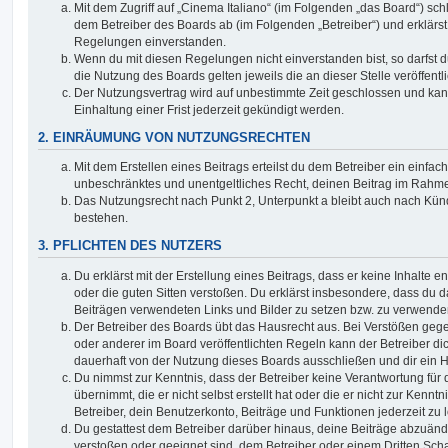
Mit dem Zugriff auf „Cinema Italiano“ (im Folgenden „das Board“) sch
dem Betreiber des Boards ab (im Folgenden „Betreiber“) und erklärs
Regelungen einverstanden.
Wenn du mit diesen Regelungen nicht einverstanden bist, so darfst d
die Nutzung des Boards gelten jeweils die an dieser Stelle veröffent
Der Nutzungsvertrag wird auf unbestimmte Zeit geschlossen und ka
Einhaltung einer Frist jederzeit gekündigt werden.
2. EINRÄUMUNG VON NUTZUNGSRECHTEN
Mit dem Erstellen eines Beitrags erteilst du dem Betreiber ein einfach
unbeschränktes und unentgeltliches Recht, deinen Beitrag im Rahm
Das Nutzungsrecht nach Punkt 2, Unterpunkt a bleibt auch nach Kü
bestehen.
3. PFLICHTEN DES NUTZERS
Du erklärst mit der Erstellung eines Beitrags, dass er keine Inhalte e
oder die guten Sitten verstoßen. Du erklärst insbesondere, dass du da
Beiträgen verwendeten Links und Bilder zu setzen bzw. zu verwende
Der Betreiber des Boards übt das Hausrecht aus. Bei Verstößen g
oder anderer im Board veröffentlichten Regeln kann der Betreiber 
dauerhaft von der Nutzung dieses Boards ausschließen und dir ein H
Du nimmst zur Kenntnis, dass der Betreiber keine Verantwortung für d
übernimmt, die er nicht selbst erstellt hat oder die er nicht zur Ken
Betreiber, dein Benutzerkonto, Beiträge und Funktionen jederzeit zu 
Du gestattest dem Betreiber darüber hinaus, deine Beiträge abzuände
verstoßen oder geeignet sind, dem Betreiber oder einem Dritten Sc