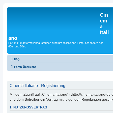
Cin
em
a
Itali
ano
Forum zum Informationsaustausch rund um italienische Filme, besonders der
60er und 70er.
FAQ
Foren-Übersicht
Cinema Italiano - Registrierung
Mit dem Zugriff auf „Cinema Italiano“ („http://cinema-italiano-db.
und dem Betreiber ein Vertrag mit folgenden Regelungen geschl
1. NUTZUNGSVERTRAG