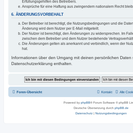
Erfüllungsgehilfen des Betreibers.
Ansprüche für eine Haftung aus zwingendem nationalem Recht bleib
6. ÄNDERUNGSVORBEHALT
Der Betreiber ist berechtigt, die Nutzungsbedingungen und die Date
Änderung wird dem Nutzer per E-Mail mitgeteilt.
Der Nutzer ist berechtigt, den Änderungen zu widersprechen. Im Fall
zwischen dem Betreiber und dem Nutzer bestehende Vertragsverhältni
Die Änderungen gelten als anerkannt und verbindlich, wenn der Nu
hat.
Informationen über den Umgang mit deinen persönlichen Daten s
Datenschutzerklärung enthalten.
Foren-Übersicht
Kontakt
Alle Coo
Powered by
phpBB
® Forum Software © phpBB Lim
Deutsche Übersetzung durch
phpBB.de
Datenschutz
|
Nutzungsbedingungen