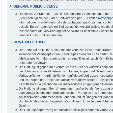
4. GENERAL PUBLIC LICENSE
Du nimmst zur Kenntnis, dass es sich bei phpBB um eine unter der „
G
(GPL) bereitgestellten Foren-Software von phpBB Limited (
www.php
Informationen werden durch die deutschsprachige Community unter
gestellt. Beide haben keinen Einfluss auf die Art und Weise, wie die
insbesondere die Verwendung der Software für bestimmte Zwecke nic
fremder Foren Einfluss nehmen.
5. GEWÄHRLEISTUNG
Der Betreiber haftet mit Ausnahme der Verletzung von Leben, Körpe
wesentlicher Vertragspflichten (Kardinalpflichten) nur für Schäden, di
fahrlässiges Verhalten zurückzuführen sind. Dies gilt auch für mitt
entgangenen Gewinn.
Die Haftung ist gegenüber Verbrauchern außer bei vorsätzlichem ode
bei Schäden aus der Verletzung von Leben, Körper und Gesundheit u
Vertragspflichten (Kardinalpflichten) auf die bei Vertragsschluss t
und im übrigen der Höhe nach auf die vertragstypischen Durchschnit
für mittelbare Folgeschäden wie insbesondere entgangenen Gewinn
Die Haftung ist gegenüber Unternehmern außer bei der Verletzung 
oder vorsätzlichem oder grob fahrlässigem Verhalten des Betreibers 
typischerweise vorhersehbaren Schäden und im Übrigen der Höhe na
Durchschnittsschäden begrenzt. Dies gilt auch für mittelbare Schä
Gewinn.
Die Haftungsbegrenzung der Absätze a bis c gilt sinngemäß auch zug