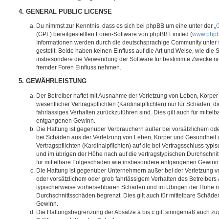
4. GENERAL PUBLIC LICENSE
Du nimmst zur Kenntnis, dass es sich bei phpBB um eine unter der „
G
(GPL) bereitgestellten Foren-Software von phpBB Limited (
www.php
Informationen werden durch die deutschsprachige Community unter
gestellt. Beide haben keinen Einfluss auf die Art und Weise, wie die
insbesondere die Verwendung der Software für bestimmte Zwecke nic
fremder Foren Einfluss nehmen.
5. GEWÄHRLEISTUNG
Der Betreiber haftet mit Ausnahme der Verletzung von Leben, Körpe
wesentlicher Vertragspflichten (Kardinalpflichten) nur für Schäden, di
fahrlässiges Verhalten zurückzuführen sind. Dies gilt auch für mitt
entgangenen Gewinn.
Die Haftung ist gegenüber Verbrauchern außer bei vorsätzlichem ode
bei Schäden aus der Verletzung von Leben, Körper und Gesundheit u
Vertragspflichten (Kardinalpflichten) auf die bei Vertragsschluss t
und im übrigen der Höhe nach auf die vertragstypischen Durchschnit
für mittelbare Folgeschäden wie insbesondere entgangenen Gewinn
Die Haftung ist gegenüber Unternehmern außer bei der Verletzung 
oder vorsätzlichem oder grob fahrlässigem Verhalten des Betreibers 
typischerweise vorhersehbaren Schäden und im Übrigen der Höhe na
Durchschnittsschäden begrenzt. Dies gilt auch für mittelbare Schä
Gewinn.
Die Haftungsbegrenzung der Absätze a bis c gilt sinngemäß auch zug