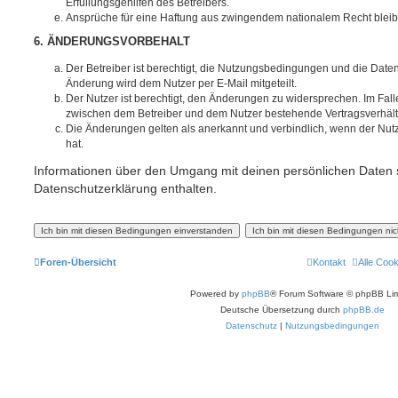
Erfüllungsgehilfen des Betreibers.
Ansprüche für eine Haftung aus zwingendem nationalem Recht bleib
6. ÄNDERUNGSVORBEHALT
Der Betreiber ist berechtigt, die Nutzungsbedingungen und die Date
Änderung wird dem Nutzer per E-Mail mitgeteilt.
Der Nutzer ist berechtigt, den Änderungen zu widersprechen. Im Fall
zwischen dem Betreiber und dem Nutzer bestehende Vertragsverhältni
Die Änderungen gelten als anerkannt und verbindlich, wenn der Nu
hat.
Informationen über den Umgang mit deinen persönlichen Daten s
Datenschutzerklärung enthalten.
Foren-Übersicht
Kontakt
Alle Coo
Powered by
phpBB
® Forum Software © phpBB Lim
Deutsche Übersetzung durch
phpBB.de
Datenschutz
|
Nutzungsbedingungen