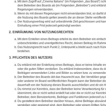
Mit dem Zugriff auf „Cinema Italiano“ (im Folgenden „das Board“) sch
dem Betreiber des Boards ab (im Folgenden „Betreiber“) und erklärs
Regelungen einverstanden.
Wenn du mit diesen Regelungen nicht einverstanden bist, so darfst d
die Nutzung des Boards gelten jeweils die an dieser Stelle veröffent
Der Nutzungsvertrag wird auf unbestimmte Zeit geschlossen und ka
Einhaltung einer Frist jederzeit gekündigt werden.
2. EINRÄUMUNG VON NUTZUNGSRECHTEN
Mit dem Erstellen eines Beitrags erteilst du dem Betreiber ein einfach
unbeschränktes und unentgeltliches Recht, deinen Beitrag im Rahm
Das Nutzungsrecht nach Punkt 2, Unterpunkt a bleibt auch nach Kü
bestehen.
3. PFLICHTEN DES NUTZERS
Du erklärst mit der Erstellung eines Beitrags, dass er keine Inhalte e
oder die guten Sitten verstoßen. Du erklärst insbesondere, dass du da
Beiträgen verwendeten Links und Bilder zu setzen bzw. zu verwende
Der Betreiber des Boards übt das Hausrecht aus. Bei Verstößen g
oder anderer im Board veröffentlichten Regeln kann der Betreiber 
dauerhaft von der Nutzung dieses Boards ausschließen und dir ein H
Du nimmst zur Kenntnis, dass der Betreiber keine Verantwortung für d
übernimmt, die er nicht selbst erstellt hat oder die er nicht zur Ken
Betreiber, dein Benutzerkonto, Beiträge und Funktionen jederzeit zu 
Du gestattest dem Betreiber darüber hinaus, deine Beiträge abzuände
verstoßen oder geeignet sind, dem Betreiber oder einem Dritten Sc