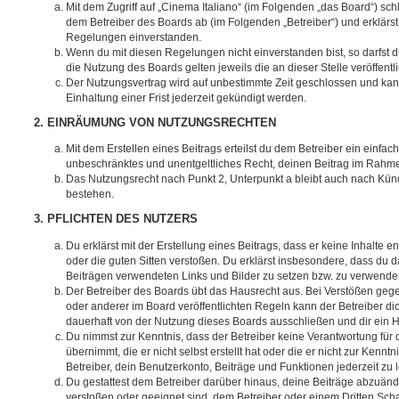
Mit dem Zugriff auf „Cinema Italiano“ (im Folgenden „das Board“) sch
dem Betreiber des Boards ab (im Folgenden „Betreiber“) und erklärs
Regelungen einverstanden.
Wenn du mit diesen Regelungen nicht einverstanden bist, so darfst d
die Nutzung des Boards gelten jeweils die an dieser Stelle veröffent
Der Nutzungsvertrag wird auf unbestimmte Zeit geschlossen und ka
Einhaltung einer Frist jederzeit gekündigt werden.
2. EINRÄUMUNG VON NUTZUNGSRECHTEN
Mit dem Erstellen eines Beitrags erteilst du dem Betreiber ein einfach
unbeschränktes und unentgeltliches Recht, deinen Beitrag im Rahm
Das Nutzungsrecht nach Punkt 2, Unterpunkt a bleibt auch nach Kü
bestehen.
3. PFLICHTEN DES NUTZERS
Du erklärst mit der Erstellung eines Beitrags, dass er keine Inhalte e
oder die guten Sitten verstoßen. Du erklärst insbesondere, dass du da
Beiträgen verwendeten Links und Bilder zu setzen bzw. zu verwende
Der Betreiber des Boards übt das Hausrecht aus. Bei Verstößen g
oder anderer im Board veröffentlichten Regeln kann der Betreiber 
dauerhaft von der Nutzung dieses Boards ausschließen und dir ein H
Du nimmst zur Kenntnis, dass der Betreiber keine Verantwortung für d
übernimmt, die er nicht selbst erstellt hat oder die er nicht zur Ken
Betreiber, dein Benutzerkonto, Beiträge und Funktionen jederzeit zu 
Du gestattest dem Betreiber darüber hinaus, deine Beiträge abzuände
verstoßen oder geeignet sind, dem Betreiber oder einem Dritten Sc