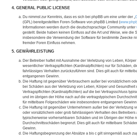
4. GENERAL PUBLIC LICENSE
Du nimmst zur Kenntnis, dass es sich bei phpBB um eine unter der „
G
(GPL) bereitgestellten Foren-Software von phpBB Limited (
www.php
Informationen werden durch die deutschsprachige Community unter
gestellt. Beide haben keinen Einfluss auf die Art und Weise, wie die
insbesondere die Verwendung der Software für bestimmte Zwecke nic
fremder Foren Einfluss nehmen.
5. GEWÄHRLEISTUNG
Der Betreiber haftet mit Ausnahme der Verletzung von Leben, Körpe
wesentlicher Vertragspflichten (Kardinalpflichten) nur für Schäden, di
fahrlässiges Verhalten zurückzuführen sind. Dies gilt auch für mitt
entgangenen Gewinn.
Die Haftung ist gegenüber Verbrauchern außer bei vorsätzlichem ode
bei Schäden aus der Verletzung von Leben, Körper und Gesundheit u
Vertragspflichten (Kardinalpflichten) auf die bei Vertragsschluss t
und im übrigen der Höhe nach auf die vertragstypischen Durchschnit
für mittelbare Folgeschäden wie insbesondere entgangenen Gewinn
Die Haftung ist gegenüber Unternehmern außer bei der Verletzung 
oder vorsätzlichem oder grob fahrlässigem Verhalten des Betreibers 
typischerweise vorhersehbaren Schäden und im Übrigen der Höhe na
Durchschnittsschäden begrenzt. Dies gilt auch für mittelbare Schä
Gewinn.
Die Haftungsbegrenzung der Absätze a bis c gilt sinngemäß auch zug