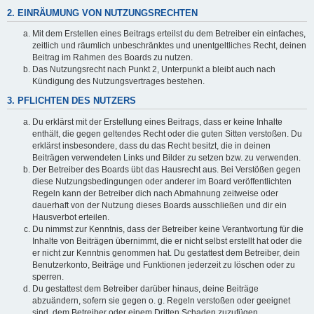
2. EINRÄUMUNG VON NUTZUNGSRECHTEN
Mit dem Erstellen eines Beitrags erteilst du dem Betreiber ein einfaches,
zeitlich und räumlich unbeschränktes und unentgeltliches Recht, deinen
Beitrag im Rahmen des Boards zu nutzen.
Das Nutzungsrecht nach Punkt 2, Unterpunkt a bleibt auch nach
Kündigung des Nutzungsvertrages bestehen.
3. PFLICHTEN DES NUTZERS
Du erklärst mit der Erstellung eines Beitrags, dass er keine Inhalte
enthält, die gegen geltendes Recht oder die guten Sitten verstoßen. Du
erklärst insbesondere, dass du das Recht besitzt, die in deinen
Beiträgen verwendeten Links und Bilder zu setzen bzw. zu verwenden.
Der Betreiber des Boards übt das Hausrecht aus. Bei Verstößen gegen
diese Nutzungsbedingungen oder anderer im Board veröffentlichten
Regeln kann der Betreiber dich nach Abmahnung zeitweise oder
dauerhaft von der Nutzung dieses Boards ausschließen und dir ein
Hausverbot erteilen.
Du nimmst zur Kenntnis, dass der Betreiber keine Verantwortung für die
Inhalte von Beiträgen übernimmt, die er nicht selbst erstellt hat oder die
er nicht zur Kenntnis genommen hat. Du gestattest dem Betreiber, dein
Benutzerkonto, Beiträge und Funktionen jederzeit zu löschen oder zu
sperren.
Du gestattest dem Betreiber darüber hinaus, deine Beiträge
abzuändern, sofern sie gegen o. g. Regeln verstoßen oder geeignet
sind, dem Betreiber oder einem Dritten Schaden zuzufügen.