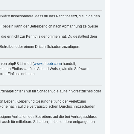
erklärst insbesondere, dass du das Recht besitzt, die in deinen
n Regeln kann der Betreiber dich nach Abmahnung zeitweise
er die er nicht zur Kenntnis genommen hat. Du gestattest dem
 Betreiber oder einem Dritten Schaden zuzufügen.
e von phpBB Limited (
www.phpbb.com
) handelt;
keinen Einfluss auf die Art und Weise, wie die Software
oren Einfluss nehmen.
inalpflichten) nur für Schäden, die auf ein vorsätzliches oder
von Leben, Körper und Gesundheit und der Verletzung
r Höhe nach auf die vertragstypischen Durchschnittsschäden
sigem Verhalten des Betreibers auf die bei Vertragsschluss
lt auch für mittelbare Schäden, insbesondere entgangenen