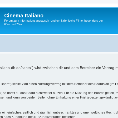
Cinema Italiano
Forum zum Informationsaustausch rund um italienische Filme, besonders der
60er und 70er.
-italiano-db.de/santo“) wird zwischen dir und dem Betreiber ein Vertra
s Board“) schließt du einen Nutzungsvertrag mit dem Betreiber des Boards ab (im F
 so darfst du das Board nicht weiter nutzen. Für die Nutzung des Boards gelten jew
sen und kann von beiden Seiten ohne Einhaltung einer Frist jederzeit gekündigt w
ber ein einfaches, zeitlich und räumlich unbeschränktes und unentgeltliches Recht
auch nach Kündigung des Nutzungsvertrages bestehen.