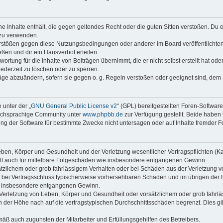
ine Inhalte enthält, die gegen geltendes Recht oder die guten Sitten verstoßen. Du 
 zu verwenden.
erstößen gegen diese Nutzungsbedingungen oder anderer im Board veröffentlichte
ßen und dir ein Hausverbot erteilen.
ortung für die Inhalte von Beiträgen übernimmt, die er nicht selbst erstellt hat od
jederzeit zu löschen oder zu sperren.
räge abzuändern, sofern sie gegen o. g. Regeln verstoßen oder geeignet sind, dem
 unter der „
GNU General Public License v2
“ (GPL) bereitgestellten Foren-Softwar
tschsprachige Community unter
www.phpbb.de
zur Verfügung gestellt. Beide haben 
g der Software für bestimmte Zwecke nicht untersagen oder auf Inhalte fremder F
ben, Körper und Gesundheit und der Verletzung wesentlicher Vertragspflichten (Kard
gilt auch für mittelbare Folgeschäden wie insbesondere entgangenen Gewinn.
ätzlichem oder grob fahrlässigem Verhalten oder bei Schäden aus der Verletzung 
 die bei Vertragsschluss typischerweise vorhersehbaren Schäden und im übrigen de
wie insbesondere entgangenen Gewinn.
erletzung von Leben, Körper und Gesundheit oder vorsätzlichem oder grob fahrläs
der Höhe nach auf die vertragstypischen Durchschnittsschäden begrenzt. Dies gi
mäß auch zugunsten der Mitarbeiter und Erfüllungsgehilfen des Betreibers.