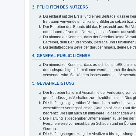
3. PFLICHTEN DES NUTZERS
Du erklärst mit der Erstellung eines Beitrags, dass er ke
Beiträgen verwendeten Links und Bilder zu setzen bzw.
Der Betreiber des Boards übt das Hausrecht aus. Bei V
oder dauerhaft von der Nutzung dieses Boards ausschlie
Du nimmst zur Kenntnis, dass der Betreiber keine Verantw
Betreiber, dein Benutzerkonto, Beiträge und Funktionen 
Du gestattest dem Betreiber darüber hinaus, deine Beit
4. GENERAL PUBLIC LICENSE
Du nimmst zur Kenntnis, dass es sich bei phpBB um eine
deutschsprachige Informationen werden durch die deu
verwendet wird. Sie können insbesondere die Verwendun
5. GEWÄHRLEISTUNG
Der Betreiber haftet mit Ausnahme der Verletzung von Le
grob fahrlässiges Verhalten zurückzuführen sind. Dies 
Die Haftung ist gegenüber Verbrauchern außer bei vors
wesentlicher Vertragspflichten (Kardinalpflichten) auf
begrenzt. Dies gilt auch für mittelbare Folgeschäden 
Die Haftung ist gegenüber Unternehmern außer bei der V
typischerweise vorhersehbaren Schäden und im Übrigen 
Gewinn.
Die Haftungsbegrenzung der Absätze a bis c gilt sinnge