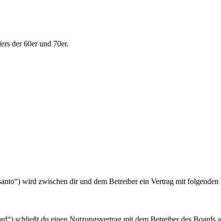
ers der 60er und 70er.
/santo“) wird zwischen dir und dem Betreiber ein Vertrag mit folgende
d“) schließt du einen Nutzungsvertrag mit dem Betreiber des Boards ab