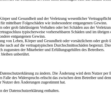
rper und Gesundheit und der Verletzung wesentlicher Vertragspflichten
ch für mittelbare Folgeschäden wie insbesondere entgangenen Gewinn.
em oder grob fahrlässigem Verhalten oder bei Schäden aus der Verletz
i Vertragsschluss typischerweise vorhersehbaren Schäden und im übrigen
besondere entgangenen Gewinn.
ng von Leben, Körper und Gesundheit oder vorsätzlichem oder grob fah
e nach auf die vertragstypischen Durchschnittsschäden begrenzt. Dies
h zugunsten der Mitarbeiter und Erfüllungsgehilfen des Betreibers.
bleiben unberührt.
e Datenschutzerklärung zu ändern. Die Änderung wird dem Nutzer per E-
m Falle des Widerspruchs erlischt das zwischen dem Betreiber und dem 
er Nutzer den Änderungen zugestimmt hat.
n der Datenschutzerklärung enthalten.