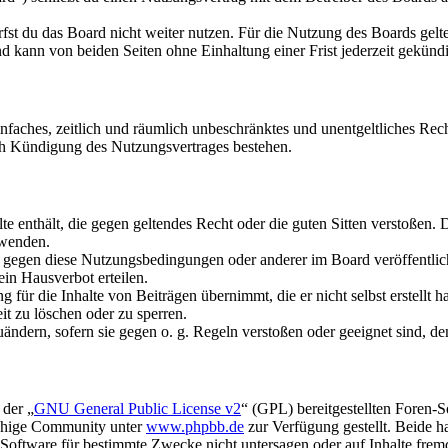
fst du das Board nicht weiter nutzen. Für die Nutzung des Boards gelten
 kann von beiden Seiten ohne Einhaltung einer Frist jederzeit gekünd
 einfaches, zeitlich und räumlich unbeschränktes und unentgeltliches R
ch Kündigung des Nutzungsvertrages bestehen.
alte enthält, die gegen geltendes Recht oder die guten Sitten verstoßen. 
rwenden.
n gegen diese Nutzungsbedingungen oder anderer im Board veröffentli
in Hausverbot erteilen.
für die Inhalte von Beiträgen übernimmt, die er nicht selbst erstellt 
it zu löschen oder zu sperren.
uändern, sofern sie gegen o. g. Regeln verstoßen oder geeignet sind, 
 der „
GNU General Public License v2
“ (GPL) bereitgestellten Foren-
achige Community unter
www.phpbb.de
zur Verfügung gestellt. Beide h
oftware für bestimmte Zwecke nicht untersagen oder auf Inhalte frem