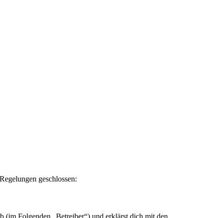
n Regelungen geschlossen:
 (im Folgenden „Betreiber“) und erklärst dich mit den