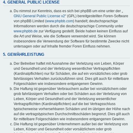
4. GENERAL PUBLIC LICENSE
Du nimmst zur Kenntnis, dass es sich bei phpBB um eine unter der „
GNU General Public License v2
“ (GPL) bereitgestellten Foren-Software
von phpBB Limited (
www.phpbb.com
) handelt; deutschsprachige
Informationen werden durch die deutschsprachige Community unter
www.phpbb.de
zur Verfügung gestellt. Beide haben keinen Einfluss auf
die Art und Weise, wie die Software verwendet wird. Sie können
insbesondere die Verwendung der Software für bestimmte Zwecke nicht
untersagen oder auf Inhalte fremder Foren Einfluss nehmen.
5. GEWÄHRLEISTUNG
Der Betreiber haftet mit Ausnahme der Verletzung von Leben, Körper
und Gesundheit und der Verletzung wesentlicher Vertragspflichten
(Kardinalpflichten) nur für Schäden, die auf ein vorsätzliches oder grob
fahrlässiges Verhalten zurückzuführen sind. Dies gilt auch für mittelbare
Folgeschäden wie insbesondere entgangenen Gewinn.
Die Haftung ist gegenüber Verbrauchern außer bei vorsätzlichem oder
grob fahrlässigem Verhalten oder bei Schäden aus der Verletzung von
Leben, Körper und Gesundheit und der Verletzung wesentlicher
Vertragspflichten (Kardinalpflichten) auf die bei Vertragsschluss
typischerweise vorhersehbaren Schäden und im übrigen der Höhe nach
auf die vertragstypischen Durchschnittsschäden begrenzt. Dies gilt auch
für mittelbare Folgeschäden wie insbesondere entgangenen Gewinn.
Die Haftung ist gegenüber Unternehmern außer bei der Verletzung von
Leben, Körper und Gesundheit oder vorsätzlichem oder grob