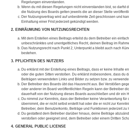
Regelungen einverstanden.
Wenn du mit diesen Regelungen nicht einverstanden bist, so darfst d
die Nutzung des Boards gelten jeweils die an dieser Stelle veröffent
Der Nutzungsvertrag wird auf unbestimmte Zeit geschlossen und ka
Einhaltung einer Frist jederzeit gekündigt werden.
2. EINRÄUMUNG VON NUTZUNGSRECHTEN
Mit dem Erstellen eines Beitrags erteilst du dem Betreiber ein einfach
unbeschränktes und unentgeltliches Recht, deinen Beitrag im Rahm
Das Nutzungsrecht nach Punkt 2, Unterpunkt a bleibt auch nach Kü
bestehen.
3. PFLICHTEN DES NUTZERS
Du erklärst mit der Erstellung eines Beitrags, dass er keine Inhalte e
oder die guten Sitten verstoßen. Du erklärst insbesondere, dass du da
Beiträgen verwendeten Links und Bilder zu setzen bzw. zu verwende
Der Betreiber des Boards übt das Hausrecht aus. Bei Verstößen g
oder anderer im Board veröffentlichten Regeln kann der Betreiber 
dauerhaft von der Nutzung dieses Boards ausschließen und dir ein H
Du nimmst zur Kenntnis, dass der Betreiber keine Verantwortung für d
übernimmt, die er nicht selbst erstellt hat oder die er nicht zur Ken
Betreiber, dein Benutzerkonto, Beiträge und Funktionen jederzeit zu 
Du gestattest dem Betreiber darüber hinaus, deine Beiträge abzuände
verstoßen oder geeignet sind, dem Betreiber oder einem Dritten Sc
4. GENERAL PUBLIC LICENSE