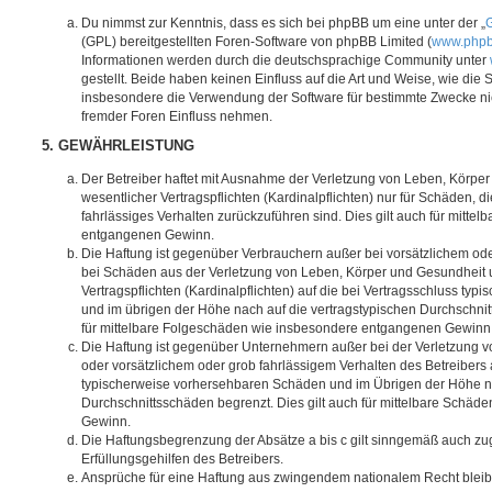
Du nimmst zur Kenntnis, dass es sich bei phpBB um eine unter der „
G
(GPL) bereitgestellten Foren-Software von phpBB Limited (
www.php
Informationen werden durch die deutschsprachige Community unter
gestellt. Beide haben keinen Einfluss auf die Art und Weise, wie die
insbesondere die Verwendung der Software für bestimmte Zwecke nic
fremder Foren Einfluss nehmen.
5. GEWÄHRLEISTUNG
Der Betreiber haftet mit Ausnahme der Verletzung von Leben, Körpe
wesentlicher Vertragspflichten (Kardinalpflichten) nur für Schäden, di
fahrlässiges Verhalten zurückzuführen sind. Dies gilt auch für mitt
entgangenen Gewinn.
Die Haftung ist gegenüber Verbrauchern außer bei vorsätzlichem ode
bei Schäden aus der Verletzung von Leben, Körper und Gesundheit u
Vertragspflichten (Kardinalpflichten) auf die bei Vertragsschluss t
und im übrigen der Höhe nach auf die vertragstypischen Durchschnit
für mittelbare Folgeschäden wie insbesondere entgangenen Gewinn
Die Haftung ist gegenüber Unternehmern außer bei der Verletzung 
oder vorsätzlichem oder grob fahrlässigem Verhalten des Betreibers 
typischerweise vorhersehbaren Schäden und im Übrigen der Höhe na
Durchschnittsschäden begrenzt. Dies gilt auch für mittelbare Schä
Gewinn.
Die Haftungsbegrenzung der Absätze a bis c gilt sinngemäß auch zug
Erfüllungsgehilfen des Betreibers.
Ansprüche für eine Haftung aus zwingendem nationalem Recht bleib