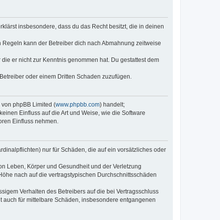
erklärst insbesondere, dass du das Recht besitzt, die in deinen
n Regeln kann der Betreiber dich nach Abmahnung zeitweise
er die er nicht zur Kenntnis genommen hat. Du gestattest dem
 Betreiber oder einem Dritten Schaden zuzufügen.
e von phpBB Limited (
www.phpbb.com
) handelt;
keinen Einfluss auf die Art und Weise, wie die Software
oren Einfluss nehmen.
inalpflichten) nur für Schäden, die auf ein vorsätzliches oder
von Leben, Körper und Gesundheit und der Verletzung
r Höhe nach auf die vertragstypischen Durchschnittsschäden
sigem Verhalten des Betreibers auf die bei Vertragsschluss
lt auch für mittelbare Schäden, insbesondere entgangenen