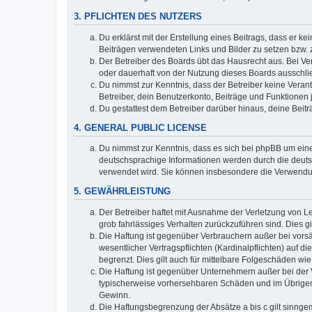
3. PFLICHTEN DES NUTZERS
Du erklärst mit der Erstellung eines Beitrags, dass er ke
Beiträgen verwendeten Links und Bilder zu setzen bzw.
Der Betreiber des Boards übt das Hausrecht aus. Bei V
oder dauerhaft von der Nutzung dieses Boards ausschlie
Du nimmst zur Kenntnis, dass der Betreiber keine Verantw
Betreiber, dein Benutzerkonto, Beiträge und Funktionen 
Du gestattest dem Betreiber darüber hinaus, deine Beit
4. GENERAL PUBLIC LICENSE
Du nimmst zur Kenntnis, dass es sich bei phpBB um eine
deutschsprachige Informationen werden durch die deu
verwendet wird. Sie können insbesondere die Verwendun
5. GEWÄHRLEISTUNG
Der Betreiber haftet mit Ausnahme der Verletzung von Le
grob fahrlässiges Verhalten zurückzuführen sind. Dies 
Die Haftung ist gegenüber Verbrauchern außer bei vors
wesentlicher Vertragspflichten (Kardinalpflichten) auf
begrenzt. Dies gilt auch für mittelbare Folgeschäden 
Die Haftung ist gegenüber Unternehmern außer bei der V
typischerweise vorhersehbaren Schäden und im Übrigen 
Gewinn.
Die Haftungsbegrenzung der Absätze a bis c gilt sinnge