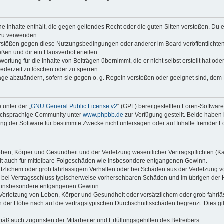
ine Inhalte enthält, die gegen geltendes Recht oder die guten Sitten verstoßen. Du 
 zu verwenden.
erstößen gegen diese Nutzungsbedingungen oder anderer im Board veröffentlichte
ßen und dir ein Hausverbot erteilen.
ortung für die Inhalte von Beiträgen übernimmt, die er nicht selbst erstellt hat od
jederzeit zu löschen oder zu sperren.
räge abzuändern, sofern sie gegen o. g. Regeln verstoßen oder geeignet sind, dem
 unter der „
GNU General Public License v2
“ (GPL) bereitgestellten Foren-Softwar
tschsprachige Community unter
www.phpbb.de
zur Verfügung gestellt. Beide haben 
g der Software für bestimmte Zwecke nicht untersagen oder auf Inhalte fremder F
ben, Körper und Gesundheit und der Verletzung wesentlicher Vertragspflichten (Kard
gilt auch für mittelbare Folgeschäden wie insbesondere entgangenen Gewinn.
ätzlichem oder grob fahrlässigem Verhalten oder bei Schäden aus der Verletzung 
 die bei Vertragsschluss typischerweise vorhersehbaren Schäden und im übrigen de
wie insbesondere entgangenen Gewinn.
erletzung von Leben, Körper und Gesundheit oder vorsätzlichem oder grob fahrläs
der Höhe nach auf die vertragstypischen Durchschnittsschäden begrenzt. Dies gi
mäß auch zugunsten der Mitarbeiter und Erfüllungsgehilfen des Betreibers.