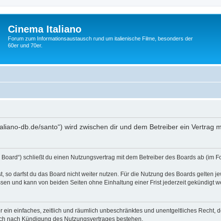
Cinema Italiano
Forum zum Informationsaustausch rund um italienische Filme, besonders der
60er und 70er.
-italiano-db.de/santo“) wird zwischen dir und dem Betreiber ein Vertra
s Board“) schließt du einen Nutzungsvertrag mit dem Betreiber des Boards ab (im F
 so darfst du das Board nicht weiter nutzen. Für die Nutzung des Boards gelten jew
sen und kann von beiden Seiten ohne Einhaltung einer Frist jederzeit gekündigt w
ber ein einfaches, zeitlich und räumlich unbeschränktes und unentgeltliches Recht
auch nach Kündigung des Nutzungsvertrages bestehen.