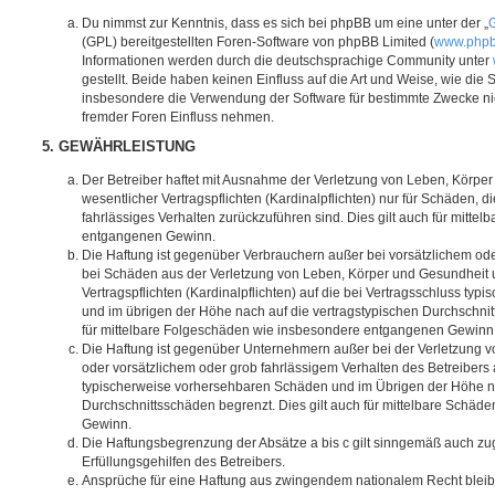
Du nimmst zur Kenntnis, dass es sich bei phpBB um eine unter der „
G
(GPL) bereitgestellten Foren-Software von phpBB Limited (
www.php
Informationen werden durch die deutschsprachige Community unter
gestellt. Beide haben keinen Einfluss auf die Art und Weise, wie die
insbesondere die Verwendung der Software für bestimmte Zwecke nic
fremder Foren Einfluss nehmen.
5. GEWÄHRLEISTUNG
Der Betreiber haftet mit Ausnahme der Verletzung von Leben, Körpe
wesentlicher Vertragspflichten (Kardinalpflichten) nur für Schäden, di
fahrlässiges Verhalten zurückzuführen sind. Dies gilt auch für mitt
entgangenen Gewinn.
Die Haftung ist gegenüber Verbrauchern außer bei vorsätzlichem ode
bei Schäden aus der Verletzung von Leben, Körper und Gesundheit u
Vertragspflichten (Kardinalpflichten) auf die bei Vertragsschluss t
und im übrigen der Höhe nach auf die vertragstypischen Durchschnit
für mittelbare Folgeschäden wie insbesondere entgangenen Gewinn
Die Haftung ist gegenüber Unternehmern außer bei der Verletzung 
oder vorsätzlichem oder grob fahrlässigem Verhalten des Betreibers 
typischerweise vorhersehbaren Schäden und im Übrigen der Höhe na
Durchschnittsschäden begrenzt. Dies gilt auch für mittelbare Schä
Gewinn.
Die Haftungsbegrenzung der Absätze a bis c gilt sinngemäß auch zug
Erfüllungsgehilfen des Betreibers.
Ansprüche für eine Haftung aus zwingendem nationalem Recht bleib