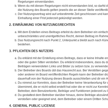
Regelungen einverstanden.
Wenn du mit diesen Regelungen nicht einverstanden bist, so darfst d
die Nutzung des Boards gelten jeweils die an dieser Stelle veröffent
Der Nutzungsvertrag wird auf unbestimmte Zeit geschlossen und ka
Einhaltung einer Frist jederzeit gekündigt werden.
2. EINRÄUMUNG VON NUTZUNGSRECHTEN
Mit dem Erstellen eines Beitrags erteilst du dem Betreiber ein einfach
unbeschränktes und unentgeltliches Recht, deinen Beitrag im Rahm
Das Nutzungsrecht nach Punkt 2, Unterpunkt a bleibt auch nach Kü
bestehen.
3. PFLICHTEN DES NUTZERS
Du erklärst mit der Erstellung eines Beitrags, dass er keine Inhalte e
oder die guten Sitten verstoßen. Du erklärst insbesondere, dass du da
Beiträgen verwendeten Links und Bilder zu setzen bzw. zu verwende
Der Betreiber des Boards übt das Hausrecht aus. Bei Verstößen g
oder anderer im Board veröffentlichten Regeln kann der Betreiber 
dauerhaft von der Nutzung dieses Boards ausschließen und dir ein H
Du nimmst zur Kenntnis, dass der Betreiber keine Verantwortung für d
übernimmt, die er nicht selbst erstellt hat oder die er nicht zur Ken
Betreiber, dein Benutzerkonto, Beiträge und Funktionen jederzeit zu 
Du gestattest dem Betreiber darüber hinaus, deine Beiträge abzuände
verstoßen oder geeignet sind, dem Betreiber oder einem Dritten Sc
4. GENERAL PUBLIC LICENSE