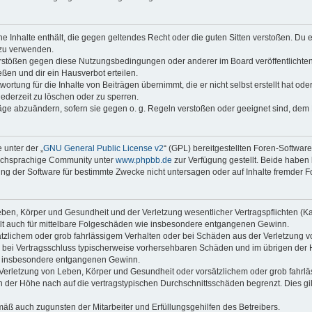
ine Inhalte enthält, die gegen geltendes Recht oder die guten Sitten verstoßen. Du 
 zu verwenden.
erstößen gegen diese Nutzungsbedingungen oder anderer im Board veröffentlichte
ßen und dir ein Hausverbot erteilen.
ortung für die Inhalte von Beiträgen übernimmt, die er nicht selbst erstellt hat od
jederzeit zu löschen oder zu sperren.
räge abzuändern, sofern sie gegen o. g. Regeln verstoßen oder geeignet sind, dem
 unter der „
GNU General Public License v2
“ (GPL) bereitgestellten Foren-Softwar
tschsprachige Community unter
www.phpbb.de
zur Verfügung gestellt. Beide haben 
g der Software für bestimmte Zwecke nicht untersagen oder auf Inhalte fremder F
ben, Körper und Gesundheit und der Verletzung wesentlicher Vertragspflichten (Kard
gilt auch für mittelbare Folgeschäden wie insbesondere entgangenen Gewinn.
ätzlichem oder grob fahrlässigem Verhalten oder bei Schäden aus der Verletzung 
 die bei Vertragsschluss typischerweise vorhersehbaren Schäden und im übrigen de
wie insbesondere entgangenen Gewinn.
erletzung von Leben, Körper und Gesundheit oder vorsätzlichem oder grob fahrläs
der Höhe nach auf die vertragstypischen Durchschnittsschäden begrenzt. Dies gi
mäß auch zugunsten der Mitarbeiter und Erfüllungsgehilfen des Betreibers.