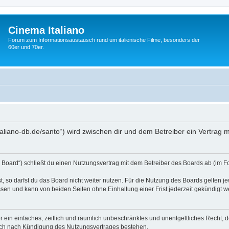
Cinema Italiano
Forum zum Informationsaustausch rund um italienische Filme, besonders der
60er und 70er.
-italiano-db.de/santo“) wird zwischen dir und dem Betreiber ein Vertra
s Board“) schließt du einen Nutzungsvertrag mit dem Betreiber des Boards ab (im F
 so darfst du das Board nicht weiter nutzen. Für die Nutzung des Boards gelten jew
sen und kann von beiden Seiten ohne Einhaltung einer Frist jederzeit gekündigt w
ber ein einfaches, zeitlich und räumlich unbeschränktes und unentgeltliches Recht
auch nach Kündigung des Nutzungsvertrages bestehen.