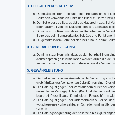
3. PFLICHTEN DES NUTZERS
Du erklärst mit der Erstellung eines Beitrags, dass er ke
Beiträgen verwendeten Links und Bilder zu setzen bzw.
Der Betreiber des Boards übt das Hausrecht aus. Bei V
oder dauerhaft von der Nutzung dieses Boards ausschlie
Du nimmst zur Kenntnis, dass der Betreiber keine Verantw
Betreiber, dein Benutzerkonto, Beiträge und Funktionen 
Du gestattest dem Betreiber darüber hinaus, deine Beit
4. GENERAL PUBLIC LICENSE
Du nimmst zur Kenntnis, dass es sich bei phpBB um eine
deutschsprachige Informationen werden durch die deu
verwendet wird. Sie können insbesondere die Verwendun
5. GEWÄHRLEISTUNG
Der Betreiber haftet mit Ausnahme der Verletzung von Le
grob fahrlässiges Verhalten zurückzuführen sind. Dies 
Die Haftung ist gegenüber Verbrauchern außer bei vors
wesentlicher Vertragspflichten (Kardinalpflichten) auf
begrenzt. Dies gilt auch für mittelbare Folgeschäden 
Die Haftung ist gegenüber Unternehmern außer bei der V
typischerweise vorhersehbaren Schäden und im Übrigen 
Gewinn.
Die Haftungsbegrenzung der Absätze a bis c gilt sinnge