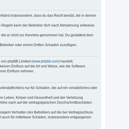
erklärst insbesondere, dass du das Recht besitzt, die in deinen
n Regeln kann der Betreiber dich nach Abmahnung zeitweise
er die er nicht zur Kenntnis genommen hat. Du gestattest dem
 Betreiber oder einem Dritten Schaden zuzufügen.
e von phpBB Limited (
www.phpbb.com
) handelt;
keinen Einfluss auf die Art und Weise, wie die Software
oren Einfluss nehmen.
inalpflichten) nur für Schäden, die auf ein vorsätzliches oder
von Leben, Körper und Gesundheit und der Verletzung
r Höhe nach auf die vertragstypischen Durchschnittsschäden
sigem Verhalten des Betreibers auf die bei Vertragsschluss
lt auch für mittelbare Schäden, insbesondere entgangenen