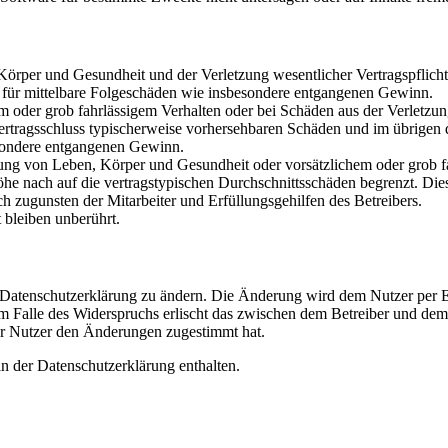
rper und Gesundheit und der Verletzung wesentlicher Vertragspflichten
ch für mittelbare Folgeschäden wie insbesondere entgangenen Gewinn.
em oder grob fahrlässigem Verhalten oder bei Schäden aus der Verletz
i Vertragsschluss typischerweise vorhersehbaren Schäden und im übrigen
besondere entgangenen Gewinn.
ng von Leben, Körper und Gesundheit oder vorsätzlichem oder grob fah
e nach auf die vertragstypischen Durchschnittsschäden begrenzt. Dies
h zugunsten der Mitarbeiter und Erfüllungsgehilfen des Betreibers.
bleiben unberührt.
e Datenschutzerklärung zu ändern. Die Änderung wird dem Nutzer per E-
m Falle des Widerspruchs erlischt das zwischen dem Betreiber und dem 
er Nutzer den Änderungen zugestimmt hat.
n der Datenschutzerklärung enthalten.