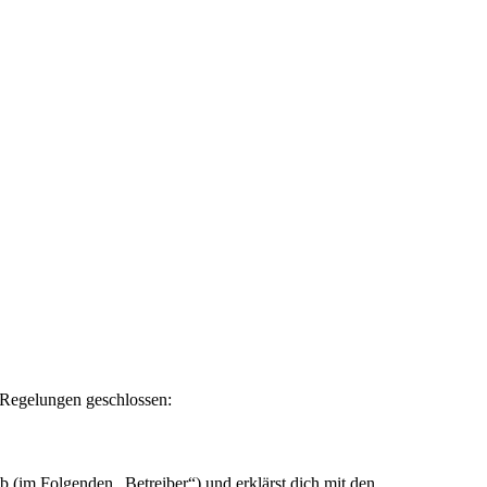
n Regelungen geschlossen:
 (im Folgenden „Betreiber“) und erklärst dich mit den