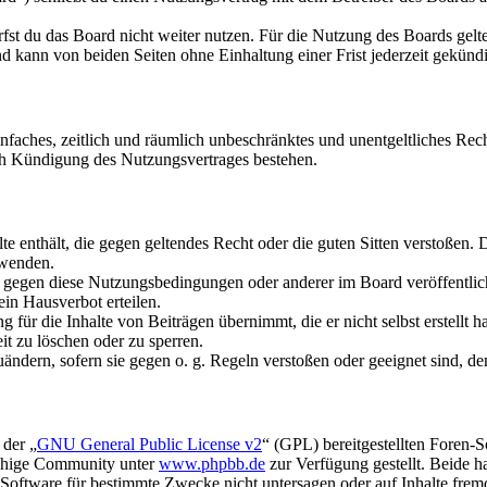
fst du das Board nicht weiter nutzen. Für die Nutzung des Boards gelten
 kann von beiden Seiten ohne Einhaltung einer Frist jederzeit gekünd
 einfaches, zeitlich und räumlich unbeschränktes und unentgeltliches R
ch Kündigung des Nutzungsvertrages bestehen.
alte enthält, die gegen geltendes Recht oder die guten Sitten verstoßen. 
rwenden.
n gegen diese Nutzungsbedingungen oder anderer im Board veröffentli
in Hausverbot erteilen.
für die Inhalte von Beiträgen übernimmt, die er nicht selbst erstellt 
it zu löschen oder zu sperren.
uändern, sofern sie gegen o. g. Regeln verstoßen oder geeignet sind, 
 der „
GNU General Public License v2
“ (GPL) bereitgestellten Foren-
achige Community unter
www.phpbb.de
zur Verfügung gestellt. Beide h
oftware für bestimmte Zwecke nicht untersagen oder auf Inhalte frem