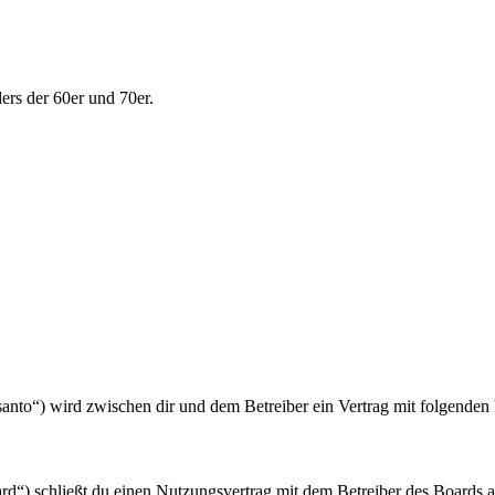
ers der 60er und 70er.
/santo“) wird zwischen dir und dem Betreiber ein Vertrag mit folgende
d“) schließt du einen Nutzungsvertrag mit dem Betreiber des Boards ab