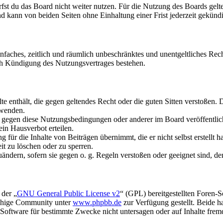
fst du das Board nicht weiter nutzen. Für die Nutzung des Boards gelten
 kann von beiden Seiten ohne Einhaltung einer Frist jederzeit gekünd
 einfaches, zeitlich und räumlich unbeschränktes und unentgeltliches R
ch Kündigung des Nutzungsvertrages bestehen.
alte enthält, die gegen geltendes Recht oder die guten Sitten verstoßen. 
rwenden.
n gegen diese Nutzungsbedingungen oder anderer im Board veröffentli
in Hausverbot erteilen.
für die Inhalte von Beiträgen übernimmt, die er nicht selbst erstellt 
it zu löschen oder zu sperren.
uändern, sofern sie gegen o. g. Regeln verstoßen oder geeignet sind, 
 der „
GNU General Public License v2
“ (GPL) bereitgestellten Foren-
achige Community unter
www.phpbb.de
zur Verfügung gestellt. Beide h
oftware für bestimmte Zwecke nicht untersagen oder auf Inhalte frem