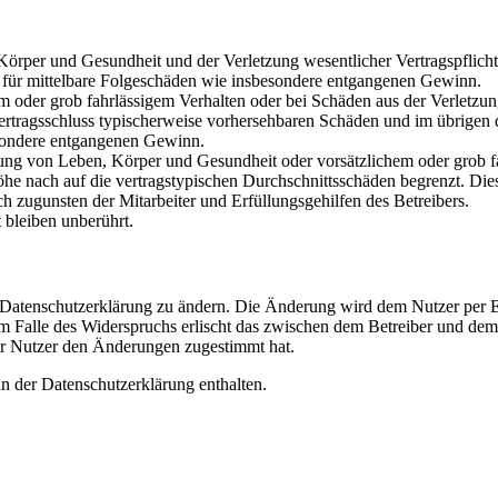
rper und Gesundheit und der Verletzung wesentlicher Vertragspflichten
ch für mittelbare Folgeschäden wie insbesondere entgangenen Gewinn.
em oder grob fahrlässigem Verhalten oder bei Schäden aus der Verletz
i Vertragsschluss typischerweise vorhersehbaren Schäden und im übrigen
besondere entgangenen Gewinn.
ng von Leben, Körper und Gesundheit oder vorsätzlichem oder grob fah
e nach auf die vertragstypischen Durchschnittsschäden begrenzt. Dies
h zugunsten der Mitarbeiter und Erfüllungsgehilfen des Betreibers.
bleiben unberührt.
e Datenschutzerklärung zu ändern. Die Änderung wird dem Nutzer per E-
m Falle des Widerspruchs erlischt das zwischen dem Betreiber und dem 
er Nutzer den Änderungen zugestimmt hat.
n der Datenschutzerklärung enthalten.