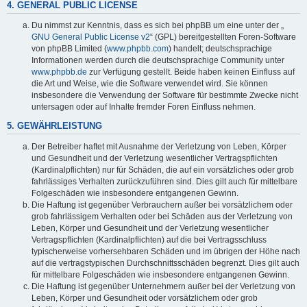
4. GENERAL PUBLIC LICENSE
Du nimmst zur Kenntnis, dass es sich bei phpBB um eine unter der „
GNU General Public License v2
“ (GPL) bereitgestellten Foren-Software
von phpBB Limited (
www.phpbb.com
) handelt; deutschsprachige
Informationen werden durch die deutschsprachige Community unter
www.phpbb.de
zur Verfügung gestellt. Beide haben keinen Einfluss auf
die Art und Weise, wie die Software verwendet wird. Sie können
insbesondere die Verwendung der Software für bestimmte Zwecke nicht
untersagen oder auf Inhalte fremder Foren Einfluss nehmen.
5. GEWÄHRLEISTUNG
Der Betreiber haftet mit Ausnahme der Verletzung von Leben, Körper
und Gesundheit und der Verletzung wesentlicher Vertragspflichten
(Kardinalpflichten) nur für Schäden, die auf ein vorsätzliches oder grob
fahrlässiges Verhalten zurückzuführen sind. Dies gilt auch für mittelbare
Folgeschäden wie insbesondere entgangenen Gewinn.
Die Haftung ist gegenüber Verbrauchern außer bei vorsätzlichem oder
grob fahrlässigem Verhalten oder bei Schäden aus der Verletzung von
Leben, Körper und Gesundheit und der Verletzung wesentlicher
Vertragspflichten (Kardinalpflichten) auf die bei Vertragsschluss
typischerweise vorhersehbaren Schäden und im übrigen der Höhe nach
auf die vertragstypischen Durchschnittsschäden begrenzt. Dies gilt auch
für mittelbare Folgeschäden wie insbesondere entgangenen Gewinn.
Die Haftung ist gegenüber Unternehmern außer bei der Verletzung von
Leben, Körper und Gesundheit oder vorsätzlichem oder grob