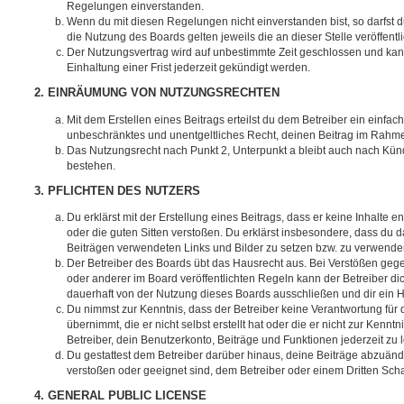
Regelungen einverstanden.
Wenn du mit diesen Regelungen nicht einverstanden bist, so darfst d
die Nutzung des Boards gelten jeweils die an dieser Stelle veröffent
Der Nutzungsvertrag wird auf unbestimmte Zeit geschlossen und ka
Einhaltung einer Frist jederzeit gekündigt werden.
2. EINRÄUMUNG VON NUTZUNGSRECHTEN
Mit dem Erstellen eines Beitrags erteilst du dem Betreiber ein einfach
unbeschränktes und unentgeltliches Recht, deinen Beitrag im Rahm
Das Nutzungsrecht nach Punkt 2, Unterpunkt a bleibt auch nach Kü
bestehen.
3. PFLICHTEN DES NUTZERS
Du erklärst mit der Erstellung eines Beitrags, dass er keine Inhalte e
oder die guten Sitten verstoßen. Du erklärst insbesondere, dass du da
Beiträgen verwendeten Links und Bilder zu setzen bzw. zu verwende
Der Betreiber des Boards übt das Hausrecht aus. Bei Verstößen g
oder anderer im Board veröffentlichten Regeln kann der Betreiber 
dauerhaft von der Nutzung dieses Boards ausschließen und dir ein H
Du nimmst zur Kenntnis, dass der Betreiber keine Verantwortung für d
übernimmt, die er nicht selbst erstellt hat oder die er nicht zur Ken
Betreiber, dein Benutzerkonto, Beiträge und Funktionen jederzeit zu 
Du gestattest dem Betreiber darüber hinaus, deine Beiträge abzuände
verstoßen oder geeignet sind, dem Betreiber oder einem Dritten Sc
4. GENERAL PUBLIC LICENSE