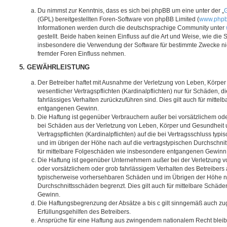
Du nimmst zur Kenntnis, dass es sich bei phpBB um eine unter der „
G
(GPL) bereitgestellten Foren-Software von phpBB Limited (
www.php
Informationen werden durch die deutschsprachige Community unter
gestellt. Beide haben keinen Einfluss auf die Art und Weise, wie die
insbesondere die Verwendung der Software für bestimmte Zwecke nic
fremder Foren Einfluss nehmen.
5. GEWÄHRLEISTUNG
Der Betreiber haftet mit Ausnahme der Verletzung von Leben, Körpe
wesentlicher Vertragspflichten (Kardinalpflichten) nur für Schäden, di
fahrlässiges Verhalten zurückzuführen sind. Dies gilt auch für mitt
entgangenen Gewinn.
Die Haftung ist gegenüber Verbrauchern außer bei vorsätzlichem ode
bei Schäden aus der Verletzung von Leben, Körper und Gesundheit u
Vertragspflichten (Kardinalpflichten) auf die bei Vertragsschluss t
und im übrigen der Höhe nach auf die vertragstypischen Durchschnit
für mittelbare Folgeschäden wie insbesondere entgangenen Gewinn
Die Haftung ist gegenüber Unternehmern außer bei der Verletzung 
oder vorsätzlichem oder grob fahrlässigem Verhalten des Betreibers 
typischerweise vorhersehbaren Schäden und im Übrigen der Höhe na
Durchschnittsschäden begrenzt. Dies gilt auch für mittelbare Schä
Gewinn.
Die Haftungsbegrenzung der Absätze a bis c gilt sinngemäß auch zug
Erfüllungsgehilfen des Betreibers.
Ansprüche für eine Haftung aus zwingendem nationalem Recht bleib