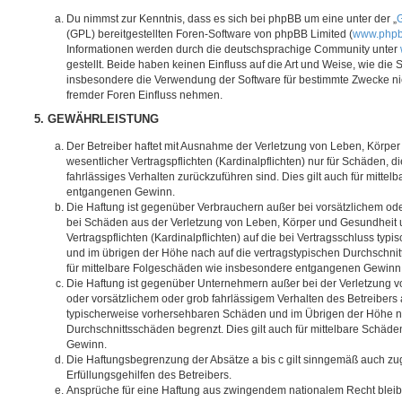
Du nimmst zur Kenntnis, dass es sich bei phpBB um eine unter der „
G
(GPL) bereitgestellten Foren-Software von phpBB Limited (
www.php
Informationen werden durch die deutschsprachige Community unter
gestellt. Beide haben keinen Einfluss auf die Art und Weise, wie die
insbesondere die Verwendung der Software für bestimmte Zwecke nic
fremder Foren Einfluss nehmen.
5. GEWÄHRLEISTUNG
Der Betreiber haftet mit Ausnahme der Verletzung von Leben, Körpe
wesentlicher Vertragspflichten (Kardinalpflichten) nur für Schäden, di
fahrlässiges Verhalten zurückzuführen sind. Dies gilt auch für mitt
entgangenen Gewinn.
Die Haftung ist gegenüber Verbrauchern außer bei vorsätzlichem ode
bei Schäden aus der Verletzung von Leben, Körper und Gesundheit u
Vertragspflichten (Kardinalpflichten) auf die bei Vertragsschluss t
und im übrigen der Höhe nach auf die vertragstypischen Durchschnit
für mittelbare Folgeschäden wie insbesondere entgangenen Gewinn
Die Haftung ist gegenüber Unternehmern außer bei der Verletzung 
oder vorsätzlichem oder grob fahrlässigem Verhalten des Betreibers 
typischerweise vorhersehbaren Schäden und im Übrigen der Höhe na
Durchschnittsschäden begrenzt. Dies gilt auch für mittelbare Schä
Gewinn.
Die Haftungsbegrenzung der Absätze a bis c gilt sinngemäß auch zug
Erfüllungsgehilfen des Betreibers.
Ansprüche für eine Haftung aus zwingendem nationalem Recht bleib