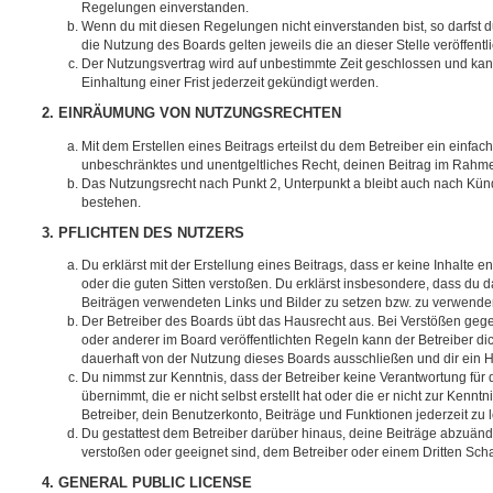
Regelungen einverstanden.
Wenn du mit diesen Regelungen nicht einverstanden bist, so darfst d
die Nutzung des Boards gelten jeweils die an dieser Stelle veröffent
Der Nutzungsvertrag wird auf unbestimmte Zeit geschlossen und ka
Einhaltung einer Frist jederzeit gekündigt werden.
2. EINRÄUMUNG VON NUTZUNGSRECHTEN
Mit dem Erstellen eines Beitrags erteilst du dem Betreiber ein einfach
unbeschränktes und unentgeltliches Recht, deinen Beitrag im Rahm
Das Nutzungsrecht nach Punkt 2, Unterpunkt a bleibt auch nach Kü
bestehen.
3. PFLICHTEN DES NUTZERS
Du erklärst mit der Erstellung eines Beitrags, dass er keine Inhalte e
oder die guten Sitten verstoßen. Du erklärst insbesondere, dass du da
Beiträgen verwendeten Links und Bilder zu setzen bzw. zu verwende
Der Betreiber des Boards übt das Hausrecht aus. Bei Verstößen g
oder anderer im Board veröffentlichten Regeln kann der Betreiber 
dauerhaft von der Nutzung dieses Boards ausschließen und dir ein H
Du nimmst zur Kenntnis, dass der Betreiber keine Verantwortung für d
übernimmt, die er nicht selbst erstellt hat oder die er nicht zur Ken
Betreiber, dein Benutzerkonto, Beiträge und Funktionen jederzeit zu 
Du gestattest dem Betreiber darüber hinaus, deine Beiträge abzuände
verstoßen oder geeignet sind, dem Betreiber oder einem Dritten Sc
4. GENERAL PUBLIC LICENSE