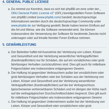
4. GENERAL PUBLIC LICENSE
Du nimmst zur Kenntnis, dass es sich bei phpBB um eine unter der „
GNU General Public License v2
“ (GPL) bereitgestellten Foren-Software
von phpBB Limited (
www.phpbb.com
) handelt; deutschsprachige
Informationen werden durch die deutschsprachige Community unter
www.phpbb.de
zur Verfügung gestellt. Beide haben keinen Einfluss auf
die Art und Weise, wie die Software verwendet wird. Sie können
insbesondere die Verwendung der Software für bestimmte Zwecke nicht
untersagen oder auf Inhalte fremder Foren Einfluss nehmen.
5. GEWÄHRLEISTUNG
Der Betreiber haftet mit Ausnahme der Verletzung von Leben, Körper
und Gesundheit und der Verletzung wesentlicher Vertragspflichten
(Kardinalpflichten) nur für Schäden, die auf ein vorsätzliches oder grob
fahrlässiges Verhalten zurückzuführen sind. Dies gilt auch für mittelbare
Folgeschäden wie insbesondere entgangenen Gewinn.
Die Haftung ist gegenüber Verbrauchern außer bei vorsätzlichem oder
grob fahrlässigem Verhalten oder bei Schäden aus der Verletzung von
Leben, Körper und Gesundheit und der Verletzung wesentlicher
Vertragspflichten (Kardinalpflichten) auf die bei Vertragsschluss
typischerweise vorhersehbaren Schäden und im übrigen der Höhe nach
auf die vertragstypischen Durchschnittsschäden begrenzt. Dies gilt auch
für mittelbare Folgeschäden wie insbesondere entgangenen Gewinn.
Die Haftung ist gegenüber Unternehmern außer bei der Verletzung von
Leben, Körper und Gesundheit oder vorsätzlichem oder grob