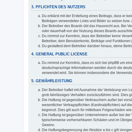
3. PFLICHTEN DES NUTZERS
Du erklärst mit der Erstellung eines Beitrags, dass er ke
Beiträgen verwendeten Links und Bilder zu setzen bzw.
Der Betreiber des Boards übt das Hausrecht aus. Bei V
oder dauerhaft von der Nutzung dieses Boards ausschlie
Du nimmst zur Kenntnis, dass der Betreiber keine Verantw
Betreiber, dein Benutzerkonto, Beiträge und Funktionen 
Du gestattest dem Betreiber darüber hinaus, deine Beit
4. GENERAL PUBLIC LICENSE
Du nimmst zur Kenntnis, dass es sich bei phpBB um eine
deutschsprachige Informationen werden durch die deu
verwendet wird. Sie können insbesondere die Verwendun
5. GEWÄHRLEISTUNG
Der Betreiber haftet mit Ausnahme der Verletzung von Le
grob fahrlässiges Verhalten zurückzuführen sind. Dies 
Die Haftung ist gegenüber Verbrauchern außer bei vors
wesentlicher Vertragspflichten (Kardinalpflichten) auf
begrenzt. Dies gilt auch für mittelbare Folgeschäden 
Die Haftung ist gegenüber Unternehmern außer bei der V
typischerweise vorhersehbaren Schäden und im Übrigen 
Gewinn.
Die Haftungsbegrenzung der Absätze a bis c gilt sinnge