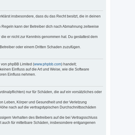
erklärst insbesondere, dass du das Recht besitzt, die in deinen
n Regeln kann der Betreiber dich nach Abmahnung zeitweise
er die er nicht zur Kenntnis genommen hat. Du gestattest dem
 Betreiber oder einem Dritten Schaden zuzufügen.
e von phpBB Limited (
www.phpbb.com
) handelt;
keinen Einfluss auf die Art und Weise, wie die Software
oren Einfluss nehmen.
inalpflichten) nur für Schäden, die auf ein vorsätzliches oder
von Leben, Körper und Gesundheit und der Verletzung
r Höhe nach auf die vertragstypischen Durchschnittsschäden
sigem Verhalten des Betreibers auf die bei Vertragsschluss
lt auch für mittelbare Schäden, insbesondere entgangenen