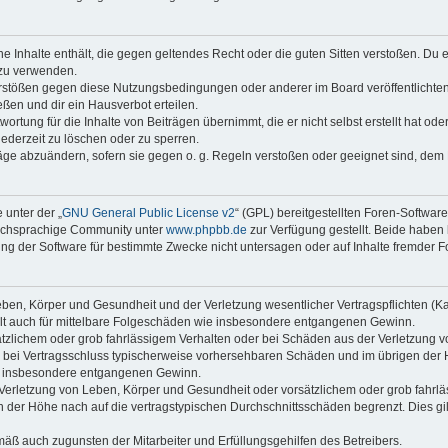
ine Inhalte enthält, die gegen geltendes Recht oder die guten Sitten verstoßen. Du 
 zu verwenden.
erstößen gegen diese Nutzungsbedingungen oder anderer im Board veröffentlichte
ßen und dir ein Hausverbot erteilen.
ortung für die Inhalte von Beiträgen übernimmt, die er nicht selbst erstellt hat od
jederzeit zu löschen oder zu sperren.
räge abzuändern, sofern sie gegen o. g. Regeln verstoßen oder geeignet sind, dem
 unter der „
GNU General Public License v2
“ (GPL) bereitgestellten Foren-Softwar
tschsprachige Community unter
www.phpbb.de
zur Verfügung gestellt. Beide haben 
g der Software für bestimmte Zwecke nicht untersagen oder auf Inhalte fremder F
ben, Körper und Gesundheit und der Verletzung wesentlicher Vertragspflichten (Kard
gilt auch für mittelbare Folgeschäden wie insbesondere entgangenen Gewinn.
ätzlichem oder grob fahrlässigem Verhalten oder bei Schäden aus der Verletzung 
 die bei Vertragsschluss typischerweise vorhersehbaren Schäden und im übrigen de
wie insbesondere entgangenen Gewinn.
erletzung von Leben, Körper und Gesundheit oder vorsätzlichem oder grob fahrläs
der Höhe nach auf die vertragstypischen Durchschnittsschäden begrenzt. Dies gi
mäß auch zugunsten der Mitarbeiter und Erfüllungsgehilfen des Betreibers.