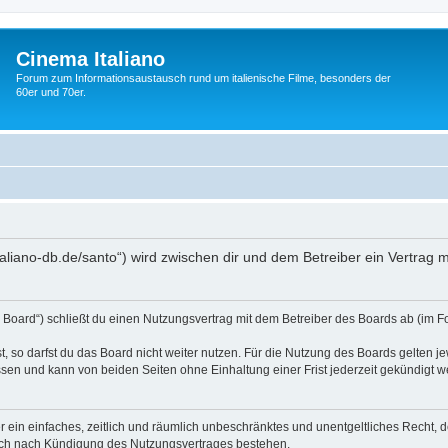
Cinema Italiano
Forum zum Informationsaustausch rund um italienische Filme, besonders der
60er und 70er.
-italiano-db.de/santo“) wird zwischen dir und dem Betreiber ein Vertra
s Board“) schließt du einen Nutzungsvertrag mit dem Betreiber des Boards ab (im F
 so darfst du das Board nicht weiter nutzen. Für die Nutzung des Boards gelten jew
sen und kann von beiden Seiten ohne Einhaltung einer Frist jederzeit gekündigt w
ber ein einfaches, zeitlich und räumlich unbeschränktes und unentgeltliches Recht
auch nach Kündigung des Nutzungsvertrages bestehen.