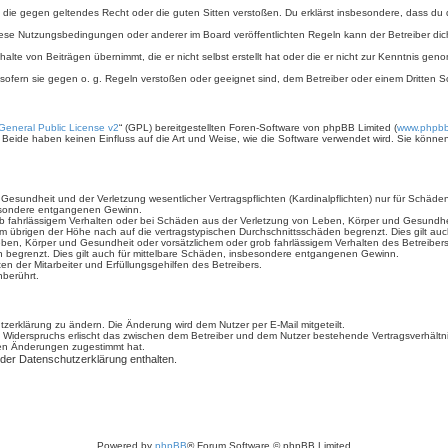
ält, die gegen geltendes Recht oder die guten Sitten verstoßen. Du erklärst insbesondere, dass du
iese Nutzungsbedingungen oder anderer im Board veröffentlichten Regeln kann der Betreiber d
halte von Beiträgen übernimmt, die er nicht selbst erstellt hat oder die er nicht zur Kenntnis g
 sofern sie gegen o. g. Regeln verstoßen oder geeignet sind, dem Betreiber oder einem Dritten
eneral Public License v2
“ (GPL) bereitgestellten Foren-Software von phpBB Limited (
www.phpb
. Beide haben keinen Einfluss auf die Art und Weise, wie die Software verwendet wird. Sie kön
sundheit und der Verletzung wesentlicher Vertragspflichten (Kardinalpflichten) nur für Schäden,
sbesondere entgangenen Gewinn.
b fahrlässigem Verhalten oder bei Schäden aus der Verletzung von Leben, Körper und Gesundheit 
im übrigen der Höhe nach auf die vertragstypischen Durchschnittsschäden begrenzt. Dies gilt a
ben, Körper und Gesundheit oder vorsätzlichem oder grob fahrlässigem Verhalten des Betreiber
n begrenzt. Dies gilt auch für mittelbare Schäden, insbesondere entgangenen Gewinn.
n der Mitarbeiter und Erfüllungsgehilfen des Betreibers.
berührt.
zerklärung zu ändern. Die Änderung wird dem Nutzer per E-Mail mitgeteilt.
 Widerspruchs erlischt das zwischen dem Betreiber und dem Nutzer bestehende Vertragsverhältnis
den Änderungen zugestimmt hat.
 der Datenschutzerklärung enthalten.
Powered by
phpBB
® Forum Software © phpBB Limited