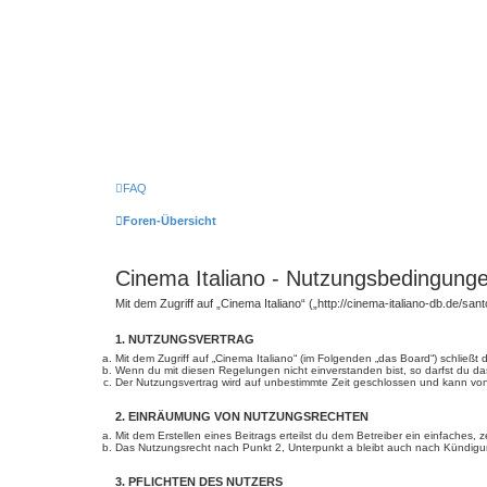
FAQ
Foren-Übersicht
Cinema Italiano - Nutzungsbedingung
Mit dem Zugriff auf „Cinema Italiano“ („http://cinema-italiano-db.de/s
1. NUTZUNGSVERTRAG
Mit dem Zugriff auf „Cinema Italiano“ (im Folgenden „das Board“) schließ
Wenn du mit diesen Regelungen nicht einverstanden bist, so darfst du das
Der Nutzungsvertrag wird auf unbestimmte Zeit geschlossen und kann von 
2. EINRÄUMUNG VON NUTZUNGSRECHTEN
Mit dem Erstellen eines Beitrags erteilst du dem Betreiber ein einfaches
Das Nutzungsrecht nach Punkt 2, Unterpunkt a bleibt auch nach Kündig
3. PFLICHTEN DES NUTZERS