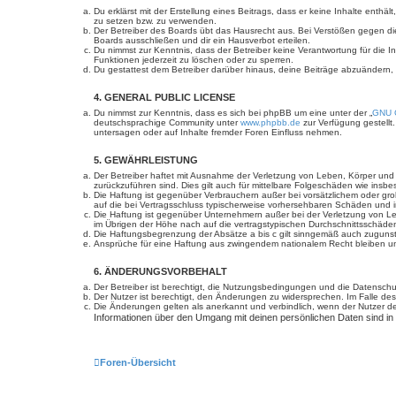
Du erklärst mit der Erstellung eines Beitrags, dass er keine Inhalte enth
zu setzen bzw. zu verwenden.
Der Betreiber des Boards übt das Hausrecht aus. Bei Verstößen gegen d
Boards ausschließen und dir ein Hausverbot erteilen.
Du nimmst zur Kenntnis, dass der Betreiber keine Verantwortung für die In
Funktionen jederzeit zu löschen oder zu sperren.
Du gestattest dem Betreiber darüber hinaus, deine Beiträge abzuändern,
4. GENERAL PUBLIC LICENSE
Du nimmst zur Kenntnis, dass es sich bei phpBB um eine unter der „
GNU G
deutschsprachige Community unter
www.phpbb.de
zur Verfügung gestellt
untersagen oder auf Inhalte fremder Foren Einfluss nehmen.
5. GEWÄHRLEISTUNG
Der Betreiber haftet mit Ausnahme der Verletzung von Leben, Körper und Ge
zurückzuführen sind. Dies gilt auch für mittelbare Folgeschäden wie in
Die Haftung ist gegenüber Verbrauchern außer bei vorsätzlichem oder gro
auf die bei Vertragsschluss typischerweise vorhersehbaren Schäden und 
Die Haftung ist gegenüber Unternehmern außer bei der Verletzung von Le
im Übrigen der Höhe nach auf die vertragstypischen Durchschnittsschäde
Die Haftungsbegrenzung der Absätze a bis c gilt sinngemäß auch zugunste
Ansprüche für eine Haftung aus zwingendem nationalem Recht bleiben un
6. ÄNDERUNGSVORBEHALT
Der Betreiber ist berechtigt, die Nutzungsbedingungen und die Datenschut
Der Nutzer ist berechtigt, den Änderungen zu widersprechen. Im Falle des
Die Änderungen gelten als anerkannt und verbindlich, wenn der Nutzer 
Informationen über den Umgang mit deinen persönlichen Daten sind in
Foren-Übersicht