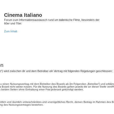
Cinema Italiano
Forum zum Informationsaustausch rund um italienische Filme, besonders der
60er und 70er.
Zum Inhalt
en
anto“) wird zwischen dir und dem Betreiber ein Vertrag mit folgenden Regelungen geschlossen:
t du einen Nutzungsvertrag mit dem Betreiber des Boards ab (im Folgenden „Betreiber“) und erkl
 Board nicht weiter nutzen. Für die Nutzung des Boards gelten jeweils die an dieser Stelle veröf
beiden Seiten ohne Einhaltung einer Frist jederzeit gekündigt werden.
, zeitlich und räumlich unbeschränktes und unentgeltliches Recht, deinen Beitrag im Rahmen des 
ung des Nutzungsvertrages bestehen.