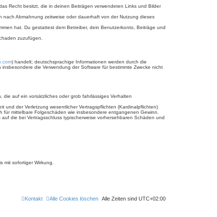
 das Recht besitzt, die in deinen Beiträgen verwendeten Links und Bilder
ich nach Abmahnung zeitweise oder dauerhaft von der Nutzung dieses
enommen hat. Du gestattest dem Betreiber, dein Benutzerkonto, Beiträge und
 Schaden zuzufügen.
b.com
) handelt; deutschsprachige Informationen werden durch die
nen insbesondere die Verwendung der Software für bestimmte Zwecke nicht
 die auf ein vorsätzliches oder grob fahrlässiges Verhalten
und der Verletzung wesentlicher Vertragspflichten (Kardinalpflichten)
uch für mittelbare Folgeschäden wie insbesondere entgangenen Gewinn.
s auf die bei Vertragsschluss typischerweise vorhersehbaren Schäden und
 mit sofortiger Wirkung.
Kontakt
Alle Cookies löschen
Alle Zeiten sind
UTC+02:00