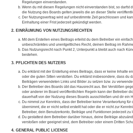
Regelungen einverstanden.
Wenn du mit diesen Regelungen nicht einverstanden bist, so darfst d
die Nutzung des Boards gelten jeweils die an dieser Stelle veröffent
Der Nutzungsvertrag wird auf unbestimmte Zeit geschlossen und ka
Einhaltung einer Frist jederzeit gekündigt werden.
2. EINRÄUMUNG VON NUTZUNGSRECHTEN
Mit dem Erstellen eines Beitrags erteilst du dem Betreiber ein einfach
unbeschränktes und unentgeltliches Recht, deinen Beitrag im Rahm
Das Nutzungsrecht nach Punkt 2, Unterpunkt a bleibt auch nach Kü
bestehen.
3. PFLICHTEN DES NUTZERS
Du erklärst mit der Erstellung eines Beitrags, dass er keine Inhalte e
oder die guten Sitten verstoßen. Du erklärst insbesondere, dass du da
Beiträgen verwendeten Links und Bilder zu setzen bzw. zu verwende
Der Betreiber des Boards übt das Hausrecht aus. Bei Verstößen g
oder anderer im Board veröffentlichten Regeln kann der Betreiber 
dauerhaft von der Nutzung dieses Boards ausschließen und dir ein H
Du nimmst zur Kenntnis, dass der Betreiber keine Verantwortung für d
übernimmt, die er nicht selbst erstellt hat oder die er nicht zur Ken
Betreiber, dein Benutzerkonto, Beiträge und Funktionen jederzeit zu 
Du gestattest dem Betreiber darüber hinaus, deine Beiträge abzuände
verstoßen oder geeignet sind, dem Betreiber oder einem Dritten Sc
4. GENERAL PUBLIC LICENSE