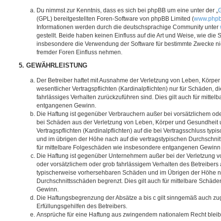
Du nimmst zur Kenntnis, dass es sich bei phpBB um eine unter der „
G
(GPL) bereitgestellten Foren-Software von phpBB Limited (
www.php
Informationen werden durch die deutschsprachige Community unter
gestellt. Beide haben keinen Einfluss auf die Art und Weise, wie die
insbesondere die Verwendung der Software für bestimmte Zwecke nic
fremder Foren Einfluss nehmen.
5. GEWÄHRLEISTUNG
Der Betreiber haftet mit Ausnahme der Verletzung von Leben, Körpe
wesentlicher Vertragspflichten (Kardinalpflichten) nur für Schäden, di
fahrlässiges Verhalten zurückzuführen sind. Dies gilt auch für mitt
entgangenen Gewinn.
Die Haftung ist gegenüber Verbrauchern außer bei vorsätzlichem ode
bei Schäden aus der Verletzung von Leben, Körper und Gesundheit u
Vertragspflichten (Kardinalpflichten) auf die bei Vertragsschluss t
und im übrigen der Höhe nach auf die vertragstypischen Durchschnit
für mittelbare Folgeschäden wie insbesondere entgangenen Gewinn
Die Haftung ist gegenüber Unternehmern außer bei der Verletzung 
oder vorsätzlichem oder grob fahrlässigem Verhalten des Betreibers 
typischerweise vorhersehbaren Schäden und im Übrigen der Höhe na
Durchschnittsschäden begrenzt. Dies gilt auch für mittelbare Schä
Gewinn.
Die Haftungsbegrenzung der Absätze a bis c gilt sinngemäß auch zug
Erfüllungsgehilfen des Betreibers.
Ansprüche für eine Haftung aus zwingendem nationalem Recht bleib