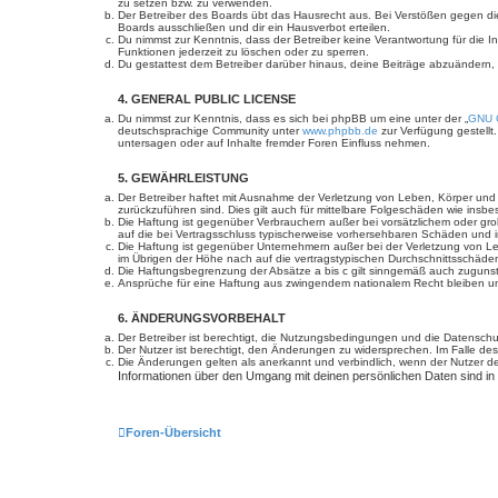
zu setzen bzw. zu verwenden.
Der Betreiber des Boards übt das Hausrecht aus. Bei Verstößen gegen d
Boards ausschließen und dir ein Hausverbot erteilen.
Du nimmst zur Kenntnis, dass der Betreiber keine Verantwortung für die In
Funktionen jederzeit zu löschen oder zu sperren.
Du gestattest dem Betreiber darüber hinaus, deine Beiträge abzuändern,
4. GENERAL PUBLIC LICENSE
Du nimmst zur Kenntnis, dass es sich bei phpBB um eine unter der „
GNU G
deutschsprachige Community unter
www.phpbb.de
zur Verfügung gestellt
untersagen oder auf Inhalte fremder Foren Einfluss nehmen.
5. GEWÄHRLEISTUNG
Der Betreiber haftet mit Ausnahme der Verletzung von Leben, Körper und Ge
zurückzuführen sind. Dies gilt auch für mittelbare Folgeschäden wie in
Die Haftung ist gegenüber Verbrauchern außer bei vorsätzlichem oder gro
auf die bei Vertragsschluss typischerweise vorhersehbaren Schäden und 
Die Haftung ist gegenüber Unternehmern außer bei der Verletzung von Le
im Übrigen der Höhe nach auf die vertragstypischen Durchschnittsschäde
Die Haftungsbegrenzung der Absätze a bis c gilt sinngemäß auch zugunste
Ansprüche für eine Haftung aus zwingendem nationalem Recht bleiben un
6. ÄNDERUNGSVORBEHALT
Der Betreiber ist berechtigt, die Nutzungsbedingungen und die Datenschut
Der Nutzer ist berechtigt, den Änderungen zu widersprechen. Im Falle des
Die Änderungen gelten als anerkannt und verbindlich, wenn der Nutzer 
Informationen über den Umgang mit deinen persönlichen Daten sind in
Foren-Übersicht