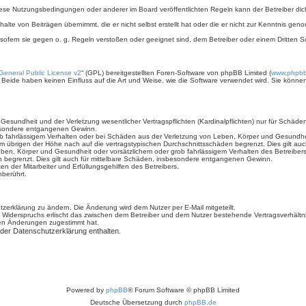
iese Nutzungsbedingungen oder anderer im Board veröffentlichten Regeln kann der Betreiber d
halte von Beiträgen übernimmt, die er nicht selbst erstellt hat oder die er nicht zur Kenntnis g
 sofern sie gegen o. g. Regeln verstoßen oder geeignet sind, dem Betreiber oder einem Dritten
eneral Public License v2
“ (GPL) bereitgestellten Foren-Software von phpBB Limited (
www.phpb
. Beide haben keinen Einfluss auf die Art und Weise, wie die Software verwendet wird. Sie kön
sundheit und der Verletzung wesentlicher Vertragspflichten (Kardinalpflichten) nur für Schäden,
sbesondere entgangenen Gewinn.
b fahrlässigem Verhalten oder bei Schäden aus der Verletzung von Leben, Körper und Gesundheit 
im übrigen der Höhe nach auf die vertragstypischen Durchschnittsschäden begrenzt. Dies gilt a
ben, Körper und Gesundheit oder vorsätzlichem oder grob fahrlässigem Verhalten des Betreiber
n begrenzt. Dies gilt auch für mittelbare Schäden, insbesondere entgangenen Gewinn.
n der Mitarbeiter und Erfüllungsgehilfen des Betreibers.
berührt.
zerklärung zu ändern. Die Änderung wird dem Nutzer per E-Mail mitgeteilt.
 Widerspruchs erlischt das zwischen dem Betreiber und dem Nutzer bestehende Vertragsverhältnis
den Änderungen zugestimmt hat.
 der Datenschutzerklärung enthalten.
Powered by
phpBB
® Forum Software © phpBB Limited
Deutsche Übersetzung durch
phpBB.de