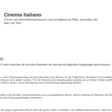
Cinema Italiano
Forum zum Informationsaustausch rund um italienische Filme, besonders der
60er und 70er.
en
anto“) wird zwischen dir und dem Betreiber ein Vertrag mit folgenden Regelungen geschlossen:
t du einen Nutzungsvertrag mit dem Betreiber des Boards ab (im Folgenden „Betreiber“) und erkl
 Board nicht weiter nutzen. Für die Nutzung des Boards gelten jeweils die an dieser Stelle veröf
beiden Seiten ohne Einhaltung einer Frist jederzeit gekündigt werden.
, zeitlich und räumlich unbeschränktes und unentgeltliches Recht, deinen Beitrag im Rahmen des 
ung des Nutzungsvertrages bestehen.
ält, die gegen geltendes Recht oder die guten Sitten verstoßen. Du erklärst insbesondere, dass du