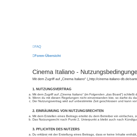
FAQ
Foren-Übersicht
Cinema Italiano - Nutzungsbedingung
Mit dem Zugriff auf „Cinema Italiano“ („http://cinema-italiano-db.de/s
1. NUTZUNGSVERTRAG
Mit dem Zugriff auf „Cinema Italiano“ (im Folgenden „das Board“) schließ
Wenn du mit diesen Regelungen nicht einverstanden bist, so darfst du das
Der Nutzungsvertrag wird auf unbestimmte Zeit geschlossen und kann von 
2. EINRÄUMUNG VON NUTZUNGSRECHTEN
Mit dem Erstellen eines Beitrags erteilst du dem Betreiber ein einfaches
Das Nutzungsrecht nach Punkt 2, Unterpunkt a bleibt auch nach Kündig
3. PFLICHTEN DES NUTZERS
Du erklärst mit der Erstellung eines Beitrags, dass er keine Inhalte enth