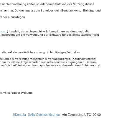
ich nach Abmahnung zeitweise oder dauerhaft von der Nutzung dieses
enommen hat. Du gestattest dem Betreiber, dein Benutzerkonto, Beiträge und
 Schaden zuzufügen.
b.com
) handelt; deutschsprachige Informationen werden durch die
nen insbesondere die Verwendung der Software für bestimmte Zwecke nicht
 die auf ein vorsätzliches oder grob fahrlässiges Verhalten
und der Verletzung wesentlicher Vertragspflichten (Kardinalpflichten)
uch für mittelbare Folgeschäden wie insbesondere entgangenen Gewinn.
s auf die bei Vertragsschluss typischerweise vorhersehbaren Schäden und
 mit sofortiger Wirkung.
Kontakt
Alle Cookies löschen
Alle Zeiten sind
UTC+02:00