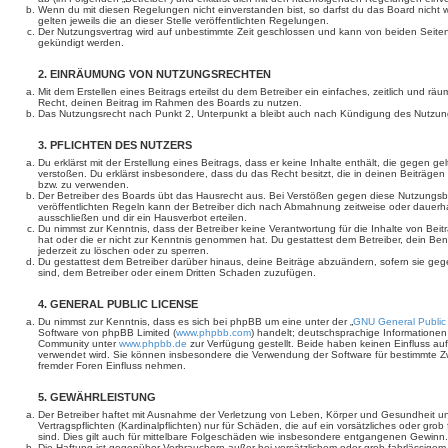
Wenn du mit diesen Regelungen nicht einverstanden bist, so darfst du das Board nicht 
gelten jeweils die an dieser Stelle veröffentlichten Regelungen.
Der Nutzungsvertrag wird auf unbestimmte Zeit geschlossen und kann von beiden Seiten 
gekündigt werden.
2. EINRÄUMUNG VON NUTZUNGSRECHTEN
Mit dem Erstellen eines Beitrags erteilst du dem Betreiber ein einfaches, zeitlich und r
Recht, deinen Beitrag im Rahmen des Boards zu nutzen.
Das Nutzungsrecht nach Punkt 2, Unterpunkt a bleibt auch nach Kündigung des Nutzun
3. PFLICHTEN DES NUTZERS
Du erklärst mit der Erstellung eines Beitrags, dass er keine Inhalte enthält, die gegen g
verstoßen. Du erklärst insbesondere, dass du das Recht besitzt, die in deinen Beiträge
bzw. zu verwenden.
Der Betreiber des Boards übt das Hausrecht aus. Bei Verstößen gegen diese Nutzungs
veröffentlichten Regeln kann der Betreiber dich nach Abmahnung zeitweise oder dauerh
ausschließen und dir ein Hausverbot erteilen.
Du nimmst zur Kenntnis, dass der Betreiber keine Verantwortung für die Inhalte von Beiträ
hat oder die er nicht zur Kenntnis genommen hat. Du gestattest dem Betreiber, dein Be
jederzeit zu löschen oder zu sperren.
Du gestattest dem Betreiber darüber hinaus, deine Beiträge abzuändern, sofern sie geg
sind, dem Betreiber oder einem Dritten Schaden zuzufügen.
4. GENERAL PUBLIC LICENSE
Du nimmst zur Kenntnis, dass es sich bei phpBB um eine unter der „
GNU General Public
Software von phpBB Limited (
www.phpbb.com
) handelt; deutschsprachige Informatione
Community unter
www.phpbb.de
zur Verfügung gestellt. Beide haben keinen Einfluss auf
verwendet wird. Sie können insbesondere die Verwendung der Software für bestimmte Zw
fremder Foren Einfluss nehmen.
5. GEWÄHRLEISTUNG
Der Betreiber haftet mit Ausnahme der Verletzung von Leben, Körper und Gesundheit un
Vertragspflichten (Kardinalpflichten) nur für Schäden, die auf ein vorsätzliches oder gro
sind. Dies gilt auch für mittelbare Folgeschäden wie insbesondere entgangenen Gewinn.
Die Haftung ist gegenüber Verbrauchern außer bei vorsätzlichem oder grob fahrlässige