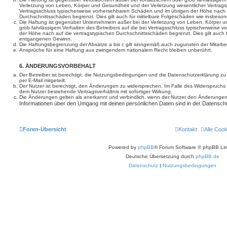
Verletzung von Leben, Körper und Gesundheit und der Verletzung wesentlicher Vertragspfl
Vertragsschluss typischerweise vorhersehbaren Schäden und im übrigen der Höhe nach a
Durchschnittsschäden begrenzt. Dies gilt auch für mittelbare Folgeschäden wie insbe
Die Haftung ist gegenüber Unternehmern außer bei der Verletzung von Leben, Körper u
grob fahrlässigem Verhalten des Betreibers auf die bei Vertragsschluss typischerweise
der Höhe nach auf die vertragstypischen Durchschnittsschäden begrenzt. Dies gilt auch
entgangenen Gewinn.
Die Haftungsbegrenzung der Absätze a bis c gilt sinngemäß auch zugunsten der Mitarbeit
Ansprüche für eine Haftung aus zwingendem nationalem Recht bleiben unberührt.
6. ÄNDERUNGSVORBEHALT
Der Betreiber ist berechtigt, die Nutzungsbedingungen und die Datenschutzerklärung z
per E-Mail mitgeteilt.
Der Nutzer ist berechtigt, den Änderungen zu widersprechen. Im Falle des Widerspruchs
dem Nutzer bestehende Vertragsverhältnis mit sofortiger Wirkung.
Die Änderungen gelten als anerkannt und verbindlich, wenn der Nutzer den Änderungen
Informationen über den Umgang mit deinen persönlichen Daten sind in der Datenschu
Foren-Übersicht
Kontakt
Alle Coo
Powered by
phpBB
® Forum Software © phpBB Lim
Deutsche Übersetzung durch
phpBB.de
Datenschutz
|
Nutzungsbedingungen