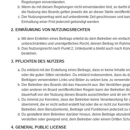
Regelungen einverstanden.
Wenn du mit diesen Regelungen nicht einverstanden bist, so darfst d
die Nutzung des Boards gelten jeweils die an dieser Stelle veröffent
Der Nutzungsvertrag wird auf unbestimmte Zeit geschlossen und ka
Einhaltung einer Frist jederzeit gekündigt werden.
2. EINRÄUMUNG VON NUTZUNGSRECHTEN
Mit dem Erstellen eines Beitrags erteilst du dem Betreiber ein einfach
unbeschränktes und unentgeltliches Recht, deinen Beitrag im Rahm
Das Nutzungsrecht nach Punkt 2, Unterpunkt a bleibt auch nach Kü
bestehen.
3. PFLICHTEN DES NUTZERS
Du erklärst mit der Erstellung eines Beitrags, dass er keine Inhalte e
oder die guten Sitten verstoßen. Du erklärst insbesondere, dass du da
Beiträgen verwendeten Links und Bilder zu setzen bzw. zu verwende
Der Betreiber des Boards übt das Hausrecht aus. Bei Verstößen g
oder anderer im Board veröffentlichten Regeln kann der Betreiber 
dauerhaft von der Nutzung dieses Boards ausschließen und dir ein H
Du nimmst zur Kenntnis, dass der Betreiber keine Verantwortung für d
übernimmt, die er nicht selbst erstellt hat oder die er nicht zur Ken
Betreiber, dein Benutzerkonto, Beiträge und Funktionen jederzeit zu 
Du gestattest dem Betreiber darüber hinaus, deine Beiträge abzuände
verstoßen oder geeignet sind, dem Betreiber oder einem Dritten Sc
4. GENERAL PUBLIC LICENSE