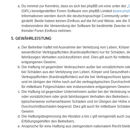
Du nimmst zur Kenntnis, dass es sich bei phpBB um eine unter der „
G
(GPL) bereitgestellten Foren-Software von phpBB Limited (
www.php
Informationen werden durch die deutschsprachige Community unter
gestellt. Beide haben keinen Einfluss auf die Art und Weise, wie die
insbesondere die Verwendung der Software für bestimmte Zwecke nic
fremder Foren Einfluss nehmen.
5. GEWÄHRLEISTUNG
Der Betreiber haftet mit Ausnahme der Verletzung von Leben, Körpe
wesentlicher Vertragspflichten (Kardinalpflichten) nur für Schäden, di
fahrlässiges Verhalten zurückzuführen sind. Dies gilt auch für mitt
entgangenen Gewinn.
Die Haftung ist gegenüber Verbrauchern außer bei vorsätzlichem ode
bei Schäden aus der Verletzung von Leben, Körper und Gesundheit u
Vertragspflichten (Kardinalpflichten) auf die bei Vertragsschluss t
und im übrigen der Höhe nach auf die vertragstypischen Durchschnit
für mittelbare Folgeschäden wie insbesondere entgangenen Gewinn
Die Haftung ist gegenüber Unternehmern außer bei der Verletzung 
oder vorsätzlichem oder grob fahrlässigem Verhalten des Betreibers 
typischerweise vorhersehbaren Schäden und im Übrigen der Höhe na
Durchschnittsschäden begrenzt. Dies gilt auch für mittelbare Schä
Gewinn.
Die Haftungsbegrenzung der Absätze a bis c gilt sinngemäß auch zug
Erfüllungsgehilfen des Betreibers.
Ansprüche für eine Haftung aus zwingendem nationalem Recht bleib